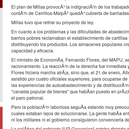
El plan de Millas provocÃ³ la indignaciÃ³n de los trabajado
cordÃ³n de Cerrillos-MaipÃº quedÃ³ cubierta de barriadas
Millas tuvo que retirar su proyecto de ley.
En cuanto a los problemas y las dificultades de abastecim
barrios pobres reclamaban el establecimiento de cartillas
distribuyendo los productos. Los almacenes populares c
capacidad y eficacia.
El ministro de EconomÃa, Fernando Flores, del MAPU, se d
racionamiento. La reacciÃ³n de la derecha fue inmediata y
Flores hiciera marcha atrÃ¡s, sino que, el 21 de enero, Al
asistido por cuatro oficiales superiores, para ocuparse de 
las experiencias de autoabastecimiento y de distribuciÃ³
"canasta popular de bienes" que habÃan puesto en prÃ¡cti
el paro patronal.
Pero la poblaciÃ³n laboriosa seguÃa estando muy preocup
cuales estaban lejos de solucionarse. La gente habÃa ent
ni los militares ni el gobierno consiguieron convencerla de
La polÃtica del gabinete "UP-Generales" estaba dirigida a