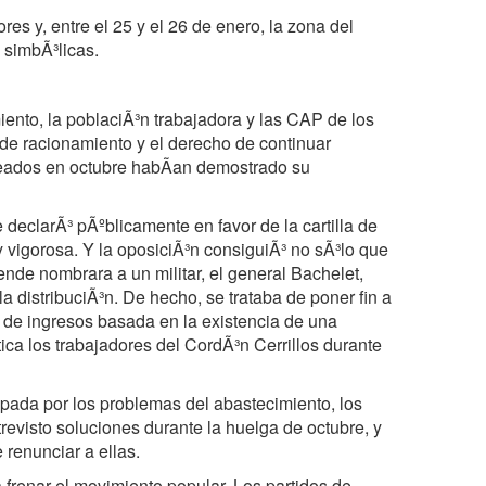
res y, entre el 25 y el 26 de enero, la zona del
 simbÃ³licas.
iento, la poblaciÃ³n trabajadora y las CAP de los
 de racionamiento y el derecho de continuar
reados en octubre habÃan demostrado su
eclarÃ³ pÃºblicamente en favor de la cartilla de
 vigorosa. Y la oposiciÃ³n consiguiÃ³ no sÃ³lo que
lende nombrara a un militar, el general Bachelet,
la distribuciÃ³n. De hecho, se trataba de poner fin a
n de ingresos basada en la existencia de una
ca los trabajadores del CordÃ³n Cerrillos durante
ada por los problemas del abastecimiento, los
revisto soluciones durante la huelga de octubre, y
 renunciar a ellas.
 frenar el movimiento popular. Los partidos de