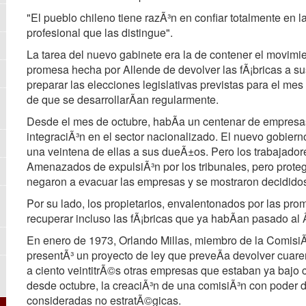
"El pueblo chileno tiene razÃ³n en confiar totalmente en 
profesional que las distingue".
La tarea del nuevo gabinete era la de contener el movimien
promesa hecha por Allende de devolver las fÃ¡bricas a 
preparar las elecciones legislativas previstas para el mes
de que se desarrollarÃan regularmente.
Desde el mes de octubre, habÃa un centenar de empresa
integraciÃ³n en el sector nacionalizado. El nuevo gobiern
una veintena de ellas a sus dueÃ±os. Pero los trabajadore
Amenazados de expulsiÃ³n por los tribunales, pero protegi
negaron a evacuar las empresas y se mostraron decididos 
Por su lado, los propietarios, envalentonados por las pro
recuperar incluso las fÃ¡bricas que ya habÃan pasado al
En enero de 1973, Orlando Millas, miembro de la ComisiÃ
presentÃ³ un proyecto de ley que preveÃa devolver cuarent
a ciento veintitrÃ©s otras empresas que estaban ya bajo 
desde octubre, la creaciÃ³n de una comisiÃ³n con poder de
consideradas no estratÃ©gicas.