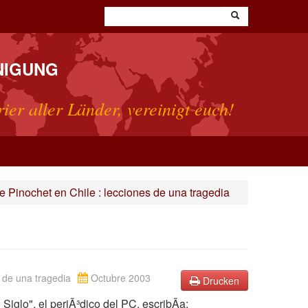
NIGUNG
rier aller Länder, vereinigt euch!
e Pinochet en Chile : lecciones de una tragedia
 de una tragedia
Octubre 2003
Drucken
Siglo", el periÃ³dico del PC, escribÃa: