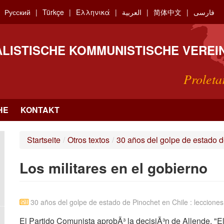
Русский
Türkçe
Ελληνικά
العربية
简体中文
فارسی
ALISTISCHE KOMMUNISTISCHE VEREI
Proleta
HE
KONTAKT
Startseite
/
Otros textos
/
30 años del golpe de estado d
Los militares en el gobierno
30 años del golpe de estado de Pinochet en Chile : lecciones
El Partido Comunista aprobÃ³ la decisiÃ³n de Allende. "El 