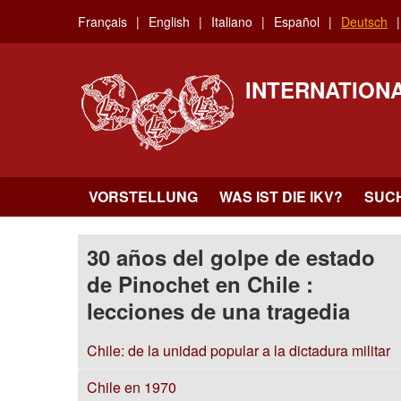
Skip
Français
English
Italiano
Español
Deutsch
to
main
content
INTERNATION
VORSTELLUNG
WAS IST DIE IKV?
SUC
30 años del golpe de estado
de Pinochet en Chile :
lecciones de una tragedia
Chile: de la unidad popular a la dictadura militar
Chile en 1970