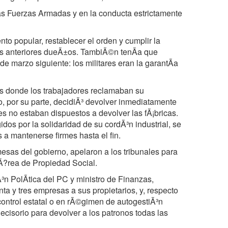
las Fuerzas Armadas y en la conducta estrictamente
to popular, restablecer el orden y cumplir la
sus anteriores dueÃ±os. TambiÃ©n tenÃa que
 de marzo siguiente: los militares eran la garantÃa
s donde los trabajadores reclamaban su
o, por su parte, decidiÃ³ devolver inmediatamente
s no estaban dispuestos a devolver las fÃ¡bricas.
dos por la solidaridad de su cordÃ³n industrial, se
a mantenerse firmes hasta el fin.
mesas del gobierno, apelaron a los tribunales para
 Ã?rea de Propiedad Social.
³n PolÃtica del PC y ministro de Finanzas,
a y tres empresas a sus propietarios, y, respecto
control estatal o en rÃ©gimen de autogestiÃ³n
cisorio para devolver a los patronos todas las