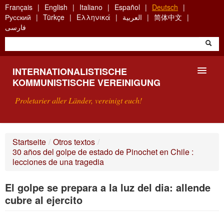
Skip
Français
English
Italiano
Español
Deutsch
to
Русский
Türkçe
Ελληνικά
العربية
简体中文
main
فارسی
content
INTERNATIONALISTISCHE
KOMMUNISTISCHE VEREINIGUNG
Proletarier aller Länder, vereinigt euch!
VORSTELLUNG
Startseite
/
Otros textos
/
30 años del golpe de estado de Pinochet en Chile :
WAS IST DIE IKV?
lecciones de una tragedia
SUCHE
El golpe se prepara a la luz del dia: allende
cubre al ejercito
KONTAKT