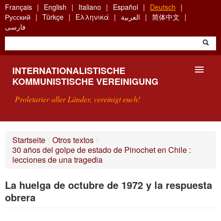
Skip
Français
English
Italiano
Español
Deutsch
to
Русский
Türkçe
Ελληνικά
العربية
简体中文
main
فارسی
content
INTERNATIONALISTISCHE
KOMMUNISTISCHE VEREINIGUNG
Proletarier aller Länder, vereinigt euch!
VORSTELLUNG
Startseite
/
Otros textos
/
30 años del golpe de estado de Pinochet en Chile :
WAS IST DIE IKV?
lecciones de una tragedia
SUCHE
La huelga de octubre de 1972 y la respuesta
obrera
KONTAKT