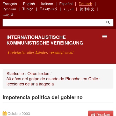
Skip
Français
English
Italiano
Español
Deutsch
to
Русский
Türkçe
Ελληνικά
العربية
简体中文
main
فارسی
content
INTERNATIONALISTISCHE
KOMMUNISTISCHE VEREINIGUNG
Proletarier aller Länder, vereinigt euch!
VORSTELLUNG
Startseite
/
Otros textos
/
30 años del golpe de estado de Pinochet en Chile :
WAS IST DIE IKV?
lecciones de una tragedia
SUCHE
Impotencia politica del gobierno
KONTAKT
Octubre 2003
Drucken