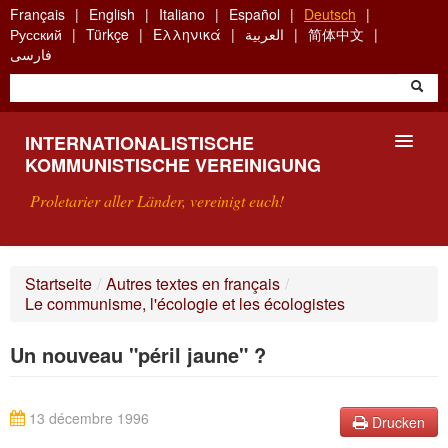
Skip
Français
English
Italiano
Español
Deutsch
to
Русский
Türkçe
Ελληνικά
العربية
简体中文
main
فارسی
content
INTERNATIONALISTISCHE
KOMMUNISTISCHE VEREINIGUNG
Proletarier aller Länder, vereinigt euch!
VORSTELLUNG
Startseite
/
Autres textes en français
/
Le communisme, l'écologie et les écologistes
WAS IST DIE IKV?
Un nouveau "péril jaune" ?
SUCHE
KONTAKT
13 décembre 1996
Drucken