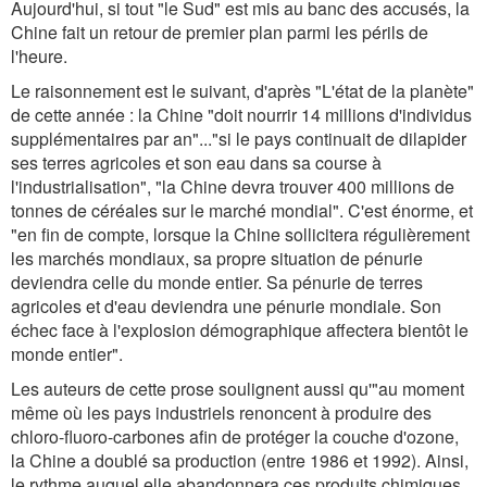
Aujourd'hui, si tout "le Sud" est mis au banc des accusés, la
Chine fait un retour de premier plan parmi les périls de
l'heure.
Le raisonnement est le suivant, d'après "L'état de la planète"
de cette année : la Chine "doit nourrir 14 millions d'individus
supplémentaires par an"..."si le pays continuait de dilapider
ses terres agricoles et son eau dans sa course à
l'industrialisation", "la Chine devra trouver 400 millions de
tonnes de céréales sur le marché mondial". C'est énorme, et
"en fin de compte, lorsque la Chine sollicitera régulièrement
les marchés mondiaux, sa propre situation de pénurie
deviendra celle du monde entier. Sa pénurie de terres
agricoles et d'eau deviendra une pénurie mondiale. Son
échec face à l'explosion démographique affectera bientôt le
monde entier".
Les auteurs de cette prose soulignent aussi qu'"au moment
même où les pays industriels renoncent à produire des
chloro-fluoro-carbones afin de protéger la couche d'ozone,
la Chine a doublé sa production (entre 1986 et 1992). Ainsi,
le rythme auquel elle abandonnera ces produits chimiques