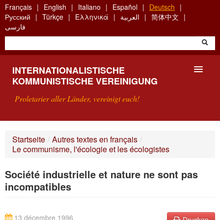
Skip
Français
English
Italiano
Español
Deutsch
to
Русский
Türkçe
Ελληνικά
العربية
简体中文
main
فارسی
content
INTERNATIONALISTISCHE
KOMMUNISTISCHE VEREINIGUNG
Proletarier aller Länder, vereinigt euch!
VORSTELLUNG
Startseite
/
Autres textes en français
/
Le communisme, l'écologie et les écologistes
WAS IST DIE IKV?
Société industrielle et nature ne sont pas
SUCHE
incompatibles
KONTAKT
13 décembre 1996
Drucken