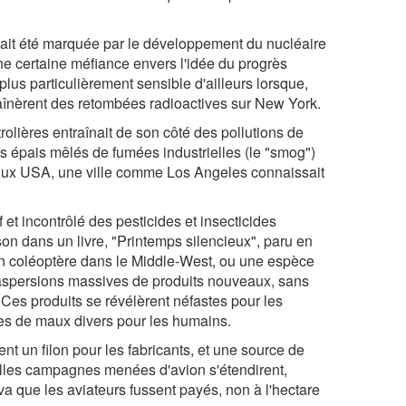
vait été marquée par le développement du nucléaire
e certaine méfiance envers l'idée du progrès
plus particulièrement sensible d'ailleurs lorsque,
aînèrent des retombées radioactives sur New York.
olières entraînait de son côté des pollutions de
s épais mêlés de fumées industrielles (le "smog")
 Aux USA, une ville comme Los Angeles connaissait
 et incontrôlé des pesticides et insecticides
on dans un livre, "Printemps silencieux", paru en
un coléoptère dans le Middle-West, ou une espèce
d'aspersions massives de produits nouveaux, sans
 Ces produits se révélèrent néfastes pour les
ces de maux divers pour les humains.
t un filon pour les fabricants, et une source de
lles campagnes menées d'avion s'étendirent,
iva que les aviateurs fussent payés, non à l'hectare