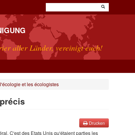
NIGUNG
rier aller Länder, vereinigt euch!
écologie et les écologistes
précis
Drucken
al. C'est des Etats Unis qu'étaient parties les