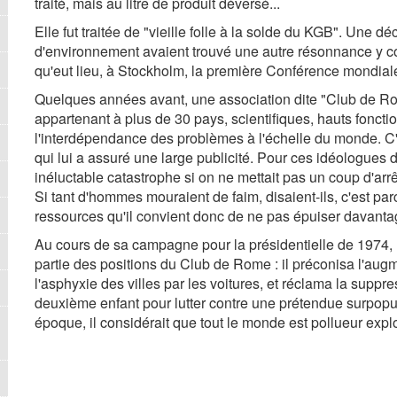
traité, mais au litre de produit déversé...
Elle fut traitée de "vieille folle à la solde du KGB". Une d
d'environnement avaient trouvé une autre résonnance y co
qu'eut lieu, à Stockholm, la première Conférence mondial
Quelques années avant, une association dite "Club de R
appartenant à plus de 30 pays, scientifiques, hauts fonctio
l'interdépendance des problèmes à l'échelle du monde. C'e
qui lui a assuré une large publicité. Pour ces idéologues d
inéluctable catastrophe si on ne mettait pas un coup d'ar
Si tant d'hommes mouraient de faim, disaient-ils, c'est par
ressources qu'il convient donc de ne pas épuiser davanta
Au cours de sa campagne pour la présidentielle de 1974, 
partie des positions du Club de Rome : il préconisa l'aug
l'asphyxie des villes par les voitures, et réclama la suppr
deuxième enfant pour lutter contre une prétendue surpop
époque, il considérait que tout le monde est pollueur expl