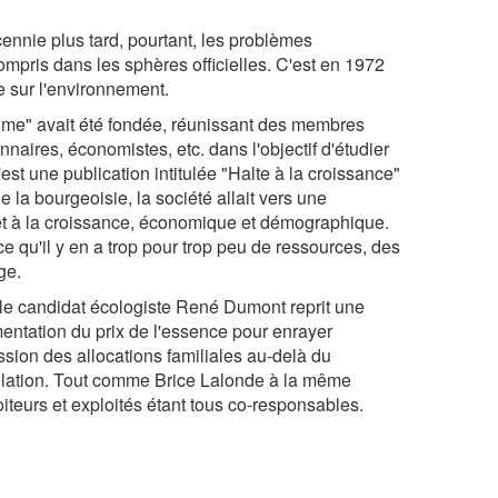
écennie plus tard, pourtant, les problèmes
mpris dans les sphères officielles. C'est en 1972
e sur l'environnement.
ome" avait été fondée, réunissant des membres
nnaires, économistes, etc. dans l'objectif d'étudier
st une publication intitulée "Halte à la croissance"
e la bourgeoisie, la société allait vers une
rêt à la croissance, économique et démographique.
ce qu'il y en a trop pour trop peu de ressources, des
ge.
le candidat écologiste René Dumont reprit une
mentation du prix de l'essence pour enrayer
ession des allocations familiales au-delà du
ulation. Tout comme Brice Lalonde à la même
oiteurs et exploités étant tous co-responsables.