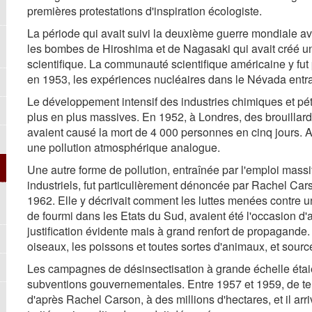
premières protestations d'inspiration écologiste.
La période qui avait suivi la deuxième guerre mondiale a
les bombes de Hiroshima et de Nagasaki qui avait créé un
scientifique. La communauté scientifique américaine y fut 
en 1953, les expériences nucléaires dans le Névada entr
Le développement intensif des industries chimiques et pétr
plus en plus massives. En 1952, à Londres, des brouillard
avaient causé la mort de 4 000 personnes en cinq jours.
une pollution atmosphérique analogue.
Une autre forme de pollution, entraînée par l'emploi massif
industriels, fut particulièrement dénoncée par Rachel Cars
1962. Elle y décrivait comment les luttes menées contre 
de fourmi dans les Etats du Sud, avaient été l'occasion 
justification évidente mais à grand renfort de propagande.
oiseaux, les poissons et toutes sortes d'animaux, et sour
Les campagnes de désinsectisation à grande échelle étaien
subventions gouvernementales. Entre 1957 et 1959, de te
d'après Rachel Carson, à des millions d'hectares, et il arr