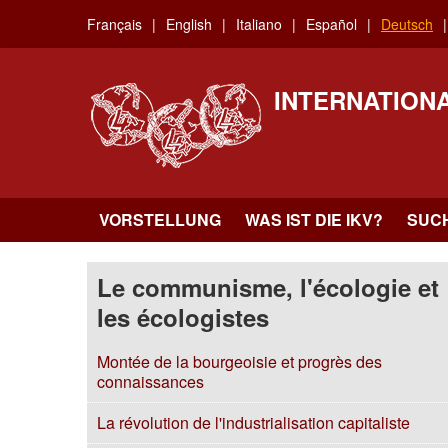
Skip
Français
English
Italiano
Español
Deutsch
to
main
content
INTERNATION
VORSTELLUNG
WAS IST DIE IKV?
SUC
Le communisme, l'écologie et
les écologistes
Montée de la bourgeoisie et progrès des
connaissances
La révolution de l'industrialisation capitaliste