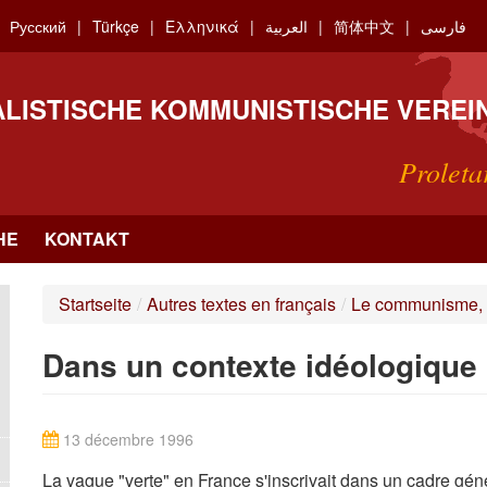
Русский
Türkçe
Ελληνικά
العربية
简体中文
فارسی
ALISTISCHE KOMMUNISTISCHE VEREI
Proleta
HE
KONTAKT
Startseite
/
Autres textes en français
/
Le communisme, l'
Dans un contexte idéologique 
13 décembre 1996
La vague "verte" en France s'inscrivait dans un cadre génér