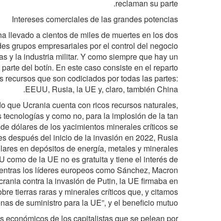
reclaman su parte.
Intereses comerciales de las grandes potencias
ha llevado a cientos de miles de muertes en los dos
des grupos empresariales por el control del negocio
s y la industria militar. Y como siempre que hay un
parte del botín. En este caso consiste en el reparto
s recursos que son codiciados por todas las partes:
EEUU, Rusia, la UE y, claro, también China.
o que Ucrania cuenta con ricos recursos naturales,
s tecnologías y como no, para la implosión de la tan
 de dólares de los yacimientos minerales críticos se
 después del inicio de la invasión en 2022, Rusia
ólares en depósitos de energía, metales y minerales
U como de la UE no es gratuita y tiene el interés de
mientras los líderes europeos como Sánchez, Macron
rania contra la invasión de Putin, la UE firmaba en
re tierras raras y minerales críticos que, y citamos
nas de suministro para la UE”, y el beneficio mutuo.
es económicos de los capitalistas que se pelean por