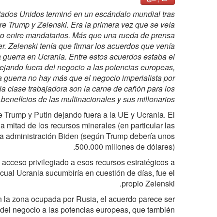
Estados Unidos terminó en un escándalo mundial tras
ntre Trump y Zelenski. Era la primera vez que se veía
ulto entre mandatarios. Más que una rueda de prensa
. Zelenski tenía que firmar los acuerdos que venía
a guerra en Ucrania. Entre estos acuerdos estaba el
dejando fuera del negocio a las potencias europeas,
a guerra no hay más que el negocio imperialista por
 la clase trabajadora son la carne de cañón para los
beneficios de las multinacionales y sus millonarios.
re Trump y Putin dejando fuera a la UE y Ucrania. El
 mitad de los recursos minerales (en particular las
jo la administración Biden (según Trump debería unos
500.000 millones de dólares).
acceso privilegiado a esos recursos estratégicos a
 cual Ucrania sucumbiría en cuestión de días, fue el
propio Zelenski.
 la zona ocupada por Rusia, el acuerdo parece ser
ra del negocio a las potencias europeas, que también