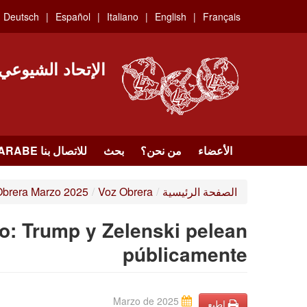
Skip
Deutsch
Español
Italiano
English
Français
to
main
content
الإتحاد الشيوعي
الأعضاء
من نحن؟
بحث
للاتصال بنا HTTPS://WWW.FACEBOOK.COM/UCI.ARABE
الصفحة الرئيسية
/
Voz Obrera
/
Obrera Marzo 2025
go: Trump y Zelenski pelean
públicamente
Marzo de 2025
إطبع