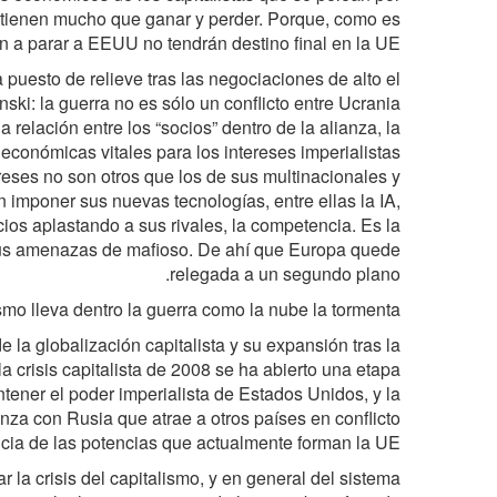
 tienen mucho que ganar y perder. Porque, como es
n a parar a EEUU no tendrán destino final en la UE.
 puesto de relieve tras las negociaciones de alto el
ski: la guerra no es sólo un conflicto entre Ucrania
a relación entre los “socios” dentro de la alianza, la
económicas vitales para los intereses imperialistas
eses no son otros que los de sus multinacionales y
 imponer sus nuevas tecnologías, entre ellas la IA,
cios aplastando a sus rivales, la competencia. Es la
 sus amenazas de mafioso. De ahí que Europa quede
relegada a un segundo plano.
ismo lleva dentro la guerra como la nube la tormenta
la globalización capitalista y su expansión tras la
a crisis capitalista de 2008 se ha abierto una etapa
tener el poder imperialista de Estados Unidos, y la
za con Rusia que atrae a otros países en conflicto
cia de las potencias que actualmente forman la UE.
r la crisis del capitalismo, y en general del sistema