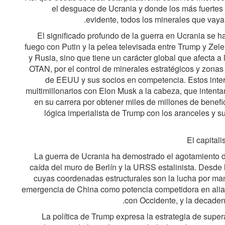
el desguace de Ucrania y donde los más fuertes
evidente, todos los minerales que vaya
El significado profundo de la guerra en Ucrania se ha
fuego con Putin y la pelea televisada entre Trump y Zelen
y Rusia, sino que tiene un carácter global que afecta a l
OTAN, por el control de minerales estratégicos y zonas 
de EEUU y sus socios en competencia. Estos inter
multimillonarios con Elon Musk a la cabeza, que intentan
en su carrera por obtener miles de millones de benefi
lógica imperialista de Trump con los aranceles y
El capital
La guerra de Ucrania ha demostrado el agotamiento de 
caída del muro de Berlín y la URSS estalinista. Desde l
cuyas coordenadas estructurales son la lucha por man
emergencia de China como potencia competidora en alian
con Occidente, y la decaden
La política de Trump expresa la estrategia de supera