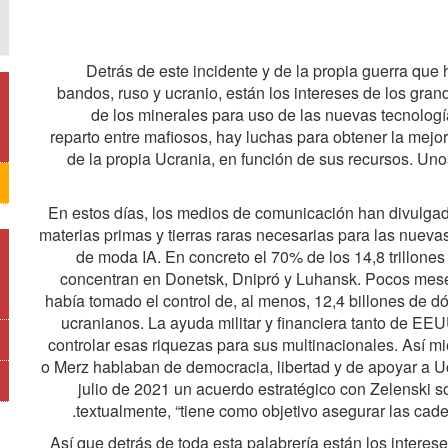
Detrás de este incidente y de la propia guerra que 
bandos, ruso y ucranio, están los intereses de los gran
de los minerales para uso de las nuevas tecnología
reparto entre mafiosos, hay luchas para obtener la mejor 
de la propia Ucrania, en función de sus recursos. Uno
En estos días, los medios de comunicación han divulgad
materias primas y tierras raras necesarias para las nueva
de moda IA. En concreto el 70% de los 14,8 trillones
concentran en Donetsk, Dnipró y Luhansk. Pocos meses
había tomado el control de, al menos, 12,4 billones de d
ucranianos. La ayuda militar y financiera tanto de EEU
controlar esas riquezas para sus multinacionales. Así 
o Merz hablaban de democracia, libertad y de apoyar a Uc
julio de 2021 un acuerdo estratégico con Zelenski sob
textualmente, “tiene como objetivo asegurar las cade
Así que detrás de toda esta palabrería están los interes