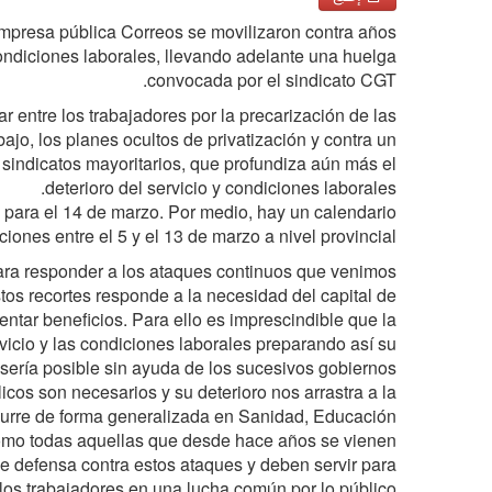
empresa pública Correos se movilizaron contra años
condiciones laborales, llevando adelante una huelga
convocada por el sindicato CGT.
 entre los trabajadores por la precarización de las
bajo, los planes ocultos de privatización y contra un
sindicatos mayoritarios, que profundiza aún más el
deterioro del servicio y condiciones laborales.
a para el 14 de marzo. Por medio, hay un calendario
iones entre el 5 y el 13 de marzo a nivel provincial.
para responder a los ataques continuos que venimos
stos recortes responde a la necesidad del capital de
tar beneficios. Para ello es imprescindible que la
rvicio y las condiciones laborales preparando así su
 sería posible sin ayuda de los sucesivos gobiernos.
licos son necesarios y su deterioro nos arrastra a la
curre de forma generalizada en Sanidad, Educación
 como todas aquellas que desde hace años se vienen
de defensa contra estos ataques y deben servir para
 los trabajadores en una lucha común por lo público.