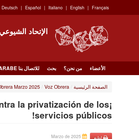
Skip
Deutsch
Español
Italiano
English
Français
to
main
content
الإتحاد الشيوعي
الأعضاء
من نحن؟
بحث
للاتصال بنا HTTPS://WWW.FACEBOOK.COM/UCI.ARABE
الصفحة الرئيسية
/
Voz Obrera
/
Obrera Marzo 2025
tra la privatización de los
servicios públicos!
Marzo de 2025
إطبع