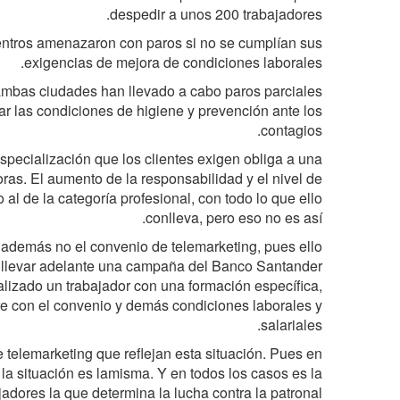
despedir a unos 200 trabajadores.
entros amenazaron con paros si no se cumplían sus
exigencias de mejora de condiciones laborales.
ambas ciudades han llevado a cabo paros parciales
ar las condiciones de higiene y prevención ante los
contagios.
specialización que los clientes exigen obliga a una
oras. El aumento de la responsabilidad y el nivel de
 al de la categoría profesional, con todo lo que ello
conlleva, pero eso no es así.
y además no el convenio de telemarketing, pues ello
, llevar adelante una campaña del Banco Santander
alizado un trabajador con una formación específica,
rre con el convenio y demás condiciones laborales y
salariales.
telemarketing que reflejan esta situación. Pues en
la situación es lamisma. Y en todos los casos es la
jadores la que determina la lucha contra la patronal.