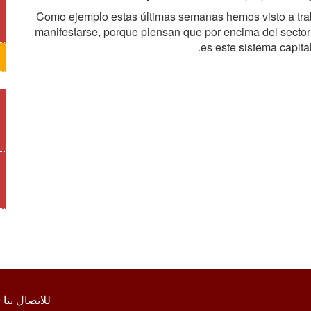
Como ejemplo estas últimas semanas hemos visto a tra
manifestarse, porque piensan que por encima del sector
es este sistema capital
للاتصال بنا https://www.facebook.com/uci.arabe