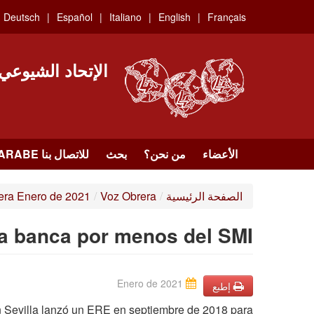
Skip
Deutsch
Español
Italiano
English
Français
to
main
content
الإتحاد الشيوعي
الأعضاء
من نحن؟
بحث
للاتصال بنا HTTPS://WWW.FACEBOOK.COM/UCI.ARABE
الصفحة الرئيسية
/
Voz Obrera
/
era Enero de 2021
la banca por menos del SMI
Enero de 2021
إطبع
n Sevilla lanzó un ERE en septiembre de 2018 para