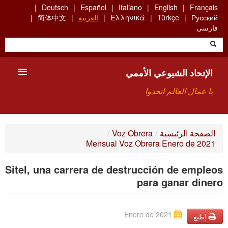
Skip
Deutsch
Español
Italiano
English
Français
to
Русский
Türkçe
Ελληνικά
العربية
简体中文
main
فارسی
content
الإتحاد الشيوعي الأممي
يا عمال العالم اتحدوا
الأعضاء
الصفحة الرئيسية
/
Voz Obrera
/
Mensual Voz Obrera Enero de 2021
من نحن؟
Sitel, una carrera de destrucción de empleos
بحث
para ganar dinero
للاتصال بنا HTTPS://WWW.FACEBOOK.COM/UCI.ARABE
Enero de 2021
إطبع