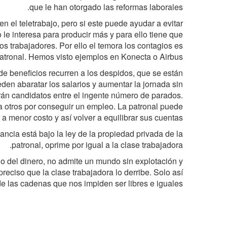
que le han otorgado las reformas laborales.
en el teletrabajo, pero si este puede ayudar a evitar
 le interesa para producir más y para ello tiene que
os trabajadores. Por ello el temora los contagios es
patronal. Hemos visto ejemplos en Konecta o Airbus.
 beneficios recurren a los despidos, que se están
en abaratar los salarios y aumentar la jornada sin
rán candidatos entre el ingente número de parados.
a otros por conseguir un empleo. La patronal puede
 a menor costo y así volver a equilibrar sus cuentas.
tancia está bajo la ley de la propiedad privada de la
patronal, oprime por igual a la clase trabajadora.
cio del dinero, no admite un mundo sin explotación y
reciso que la clase trabajadora lo derribe. Solo así
e las cadenas que nos impiden ser libres e iguales.