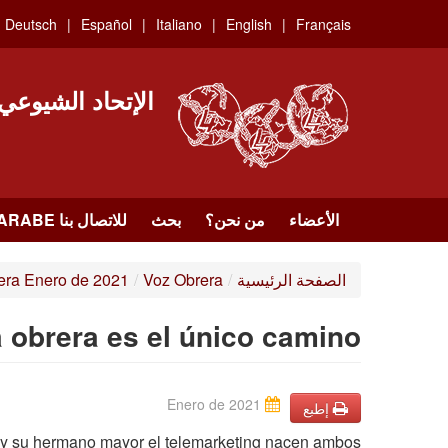
Skip
Deutsch
Español
Italiano
English
Français
to
main
content
الإتحاد الشيوعي
الأعضاء
من نحن؟
بحث
للاتصال بنا HTTPS://WWW.FACEBOOK.COM/UCI.ARABE
الصفحة الرئيسية
/
Voz Obrera
/
era Enero de 2021
 obrera es el único camino
Enero de 2021
إطبع
bajo y su hermano mayor el telemarketing nacen ambos