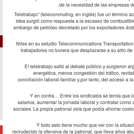
de la necesidad de las empresas de
“Teletrabajo” (telecommuting, en inglés) fue un término 
idea surgió como respuesta a la escasez de combustibl
embargo de petróleo decretado por los exportadores árab
Niles en su estudio Telecommunications Transportation 
trabajadores no tuviera que desplazarse a su sitio de
El teletrabajo saltó al debate público y surgieron 
energética, menos congestión del tráfico, revital
conciliación laboral-familiar y,por tanto, del acceso a l
Y en contra… Entre los sindicatos se temía que 
salarios, aumentar la jornada laboral y contratar como 
sociales. La propia patronal veía que podía ahorrar costo
Y todo esto tiene mucho que ver con la situac
recrudecido la ofensiva de la patronal, que lleva años ab