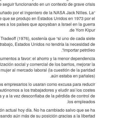
 seguir funcionando en un contexto de grave crisis.
acuñado por el ingeniero de la NASA Jack Nilles. La
e que se produjo en Estados Unidos en 1973 por el
es a los países que apoyaban a Israel en la guerra
de Yom Kipur.
Tradeoff (1976), sostenía que “si uno de cada siete
 trabajo, Estados Unidos no tendría la necesidad de
importar petróleo”.
argumentos a favor: el ahorro y la menor dependencia
ización social y comercial de los barrios, mejorar la
a mujer al mercado laboral (la cuestión de la paridad
aún estaba en pañales).
los empresarios lo usaran como excusa para reducir
autónomos a los trabajadores y eludir así los costes
s y a la vez desconfiaba de la pérdida de control de
los empleados.
ión actual hoy día. No ha cambiado salvo que se ha
usando aún más de su posición gracias a la libertad