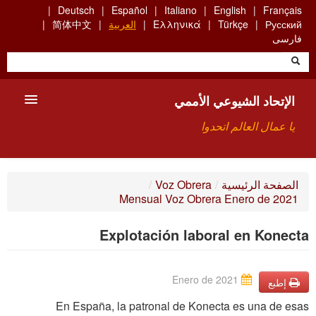
Skip
Deutsch
Español
Italiano
English
Français
to
Русский
Türkçe
Ελληνικά
العربية
简体中文
main
فارسی
content
الإتحاد الشيوعي الأممي
يا عمال العالم اتحدوا
الأعضاء
الصفحة الرئيسية
/
Voz Obrera
/
Mensual Voz Obrera Enero de 2021
من نحن؟
Explotación laboral en Konecta
بحث
للاتصال بنا HTTPS://WWW.FACEBOOK.COM/UCI.ARABE
Enero de 2021
إطبع
En España, la patronal de Konecta es una de esas