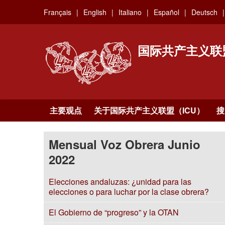
Skip
Français
English
Italiano
Español
Deutsch
to
main
content
国际共产主义联
主要观点
关于国际共产主义联盟（ICU）
搜
Mensual Voz Obrera Junio
2022
Elecciones andaluzas: ¿unidad para las
elecciones o para luchar por la clase obrera?
El Gobierno de “progreso” y la OTAN