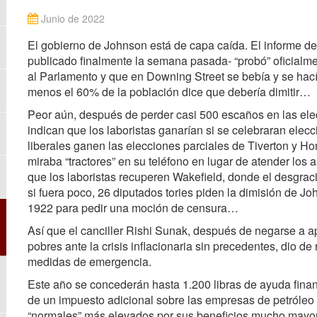
Junio de 2022
El gobierno de Johnson está de capa caída. El informe de
publicado finalmente la semana pasada- “probó” oficialme
al Parlamento y que en Downing Street se bebía y se hací
menos el 60% de la población dice que debería dimitir…
Peor aún, después de perder casi 500 escaños en las ele
indican que los laboristas ganarían si se celebraran ele
liberales ganen las elecciones parciales de Tiverton y H
miraba “tractores” en su teléfono en lugar de atender los
que los laboristas recuperen Wakefield, donde el desgraci
si fuera poco, 26 diputados tories piden la dimisión de Jo
1922 para pedir una moción de censura…
Así que el canciller Rishi Sunak, después de negarse a a
pobres ante la crisis inflacionaria sin precedentes, dio 
medidas de emergencia.
Este año se concederán hasta 1.200 libras de ayuda finan
de un impuesto adicional sobre las empresas de petróleo
“normales” más elevados por sus beneficios mucho mayo