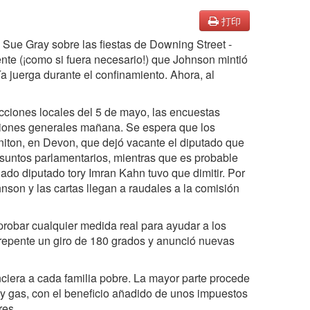
打印
 Sue Gray sobre las fiestas de Downing Street -
nte (¡como si fuera necesario!) que Johnson mintió
a juerga durante el confinamiento. Ahora, al
cciones locales del 5 de mayo, las encuestas
cciones generales mañana. Se espera que los
oniton, en Devon, que dejó vacante el diputado que
 asuntos parlamentarios, mientras que es probable
ado diputado tory Imran Kahn tuvo que dimitir. Por
hnson y las cartas llegan a raudales a la comisión
probar cualquier medida real para ayudar a los
de repente un giro de 180 grados y anunció nuevas
ciera a cada familia pobre. La mayor parte procede
 y gas, con el beneficio añadido de unos impuestos
res.