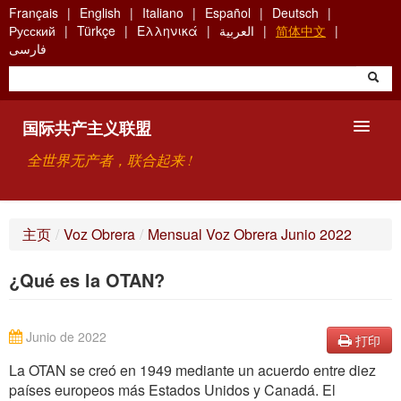
Skip
Français
English
Italiano
Español
Deutsch
to
Русский
Türkçe
Ελληνικά
العربية
简体中文
main
فارسی
content
国际共产主义联盟
全世界无产者，联合起来 !
主要观点
主页
/
Voz Obrera
/
Mensual Voz Obrera Junio 2022
关于国际共产主义联盟（ICU）
¿Qué es la OTAN?
搜索
联系方式
Junio de 2022
打印
La OTAN se creó en 1949 mediante un acuerdo entre diez
países europeos más Estados Unidos y Canadá. El