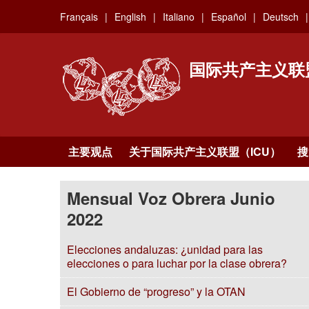
Skip
Français
English
Italiano
Español
Deutsch
to
main
content
国际共产主义联
主要观点
关于国际共产主义联盟（ICU）
搜
Mensual Voz Obrera Junio
2022
Elecciones andaluzas: ¿unidad para las
elecciones o para luchar por la clase obrera?
El Gobierno de “progreso” y la OTAN