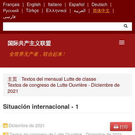
Skip
Français
English
Italiano
Español
Deutsch
to
Русский
Türkçe
Ελληνικά
العربية
简体中文
main
فارسی
content
国际共产主义联盟
全世界无产者，联合起来 !
主要观点
主页
/
Textos del mensual Lutte de classe
/
Textos de congreso de Lutte Ouvrière - Diciembre de
关于国际共产主义联盟（ICU）
2021
搜索
Situación internacional - 1
联系方式
Diciembre de 2021
打印
Textos de congreso de Lutte Ouvrière - Diciembre de 2021