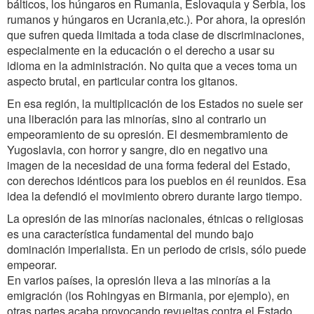
bálticos, los húngaros en Rumania, Eslovaquia y Serbia, los
rumanos y húngaros en Ucrania,etc.). Por ahora, la opresión
que sufren queda limitada a toda clase de discriminaciones,
especialmente en la educación o el derecho a usar su
idioma en la administración. No quita que a veces toma un
aspecto brutal, en particular contra los gitanos.
En esa región, la multiplicación de los Estados no suele ser
una liberación para las minorías, sino al contrario un
empeoramiento de su opresión. El desmembramiento de
Yugoslavia, con horror y sangre, dio en negativo una
imagen de la necesidad de una forma federal del Estado,
con derechos idénticos para los pueblos en él reunidos. Esa
idea la defendió el movimiento obrero durante largo tiempo.
La opresión de las minorías nacionales, étnicas o religiosas
es una característica fundamental del mundo bajo
dominación imperialista. En un periodo de crisis, sólo puede
empeorar.
En varios países, la opresión lleva a las minorías a la
emigración (los Rohingyas en Birmania, por ejemplo), en
otras partes acaba provocando revueltas contra el Estado