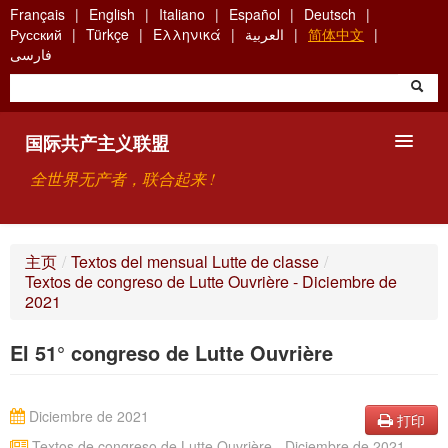
Skip
Français
English
Italiano
Español
Deutsch
to
Русский
Türkçe
Ελληνικά
العربية
简体中文
main
فارسی
content
国际共产主义联盟
全世界无产者，联合起来 !
主要观点
主页
/
Textos del mensual Lutte de classe
/
Textos de congreso de Lutte Ouvrière - Diciembre de
关于国际共产主义联盟（ICU）
2021
搜索
El 51° congreso de Lutte Ouvrière
联系方式
Diciembre de 2021
打印
Textos de congreso de Lutte Ouvrière - Diciembre de 2021