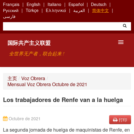
Skip
Français
English
Italiano
Español
Deutsch
to
Русский
Türkçe
Ελληνικά
العربية
简体中文
main
فارسی
content
国际共产主义联盟
全世界无产者，联合起来 !
主要观点
主页
/
Voz Obrera
/
Mensual Voz Obrera Octubre de 2021
关于国际共产主义联盟（ICU）
Los trabajadores de Renfe van a la huelga
搜索
联系方式
Octubre de 2021
打印
La segunda jornada de huelga de maquinistas de Renfe, en