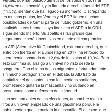
Verdes, que han pasado del 9% de los votos en 2017 al
14,8% en esta ocasión, y la llamada derecha liberal del FDP
(11,5%), sienten que ha llegado su momento. Discrepando
en muchos puntos, los Verdes y el FDP tienen muchas
posibilidades de formar parte del futuro gobierno, en una
coalición a tres bandas cuyo líder, sea el SPD o la CDU,
sigue siendo incierto. Su apetito es tan grande que
seguramente serán inventivos en el arte del compromiso.
La AfD (Alternative für Deutschland, extrema derecha), que
entró con fuerza en el Bundestag en 2017, ha retrocedido
ligeramente, pasando del 12,6% de los votos al 10,3%. Pero
esto confirma su arraigo a un nivel no visto desde la
posguerra. Con el tema de los migrantes, afortunadamente,
sin mucho protagonismo en el debate, la AfD trató de
capitalizar el descontento con las medidas sanitarias,
prometiendo quitarse la máscarilla y no dudando en
presentarse como defensora de la libertad.
Una semana antes de las elecciones, un hombre mató a
tiros a un joven empleado de una gasolinera porque le
había pedido que se pusiera la máscarilla. El asesino, que