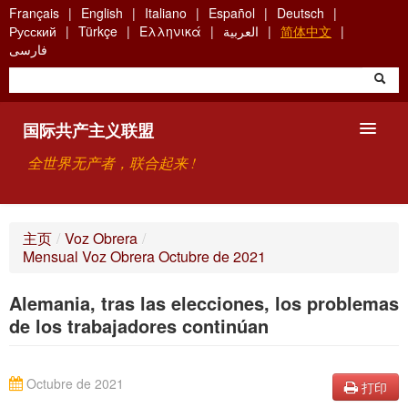
Skip
Français
English
Italiano
Español
Deutsch
to
Русский
Türkçe
Ελληνικά
العربية
简体中文
main
فارسی
content
国际共产主义联盟
全世界无产者，联合起来 !
主要观点
主页
/
Voz Obrera
/
Mensual Voz Obrera Octubre de 2021
关于国际共产主义联盟（ICU）
Alemania, tras las elecciones, los problemas
搜索
de los trabajadores continúan
联系方式
Octubre de 2021
打印