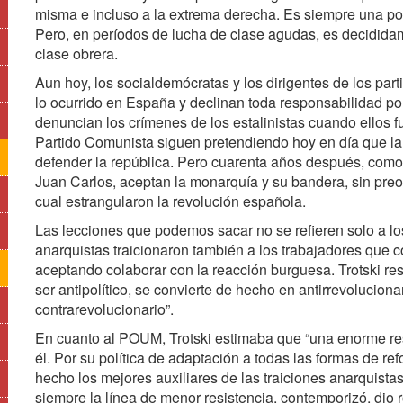
misma e incluso a la extrema derecha. Es siempre una pol
Pero, en períodos de lucha de clase agudas, es decididam
clase obrera.
Aun hoy, los socialdemócratas y los dirigentes de los pa
lo ocurrido en España y declinan toda responsabilidad por
denuncian los crímenes de los estalinistas cuando ellos f
Partido Comunista siguen pretendiendo hoy en día que la 
defender la república. Pero cuarenta años después, como 
Juan Carlos, aceptan la monarquía y su bandera, sin pre
cual estrangularon la revolución española.
Las lecciones que podemos sacar no se refieren solo a los
anarquistas traicionaron también a los trabajadores que co
aceptando colaborar con la reacción burguesa. Trotski re
ser antipolítico, se convierte de hecho en antirrevoluciona
contrarevolucionario”.
En cuanto al POUM, Trotski estimaba que “una enorme re
él. Por su política de adaptación a todas las formas de 
hecho los mejores auxiliares de las traiciones anarquist
siempre la línea de menor resistencia, contemporizó, dio r