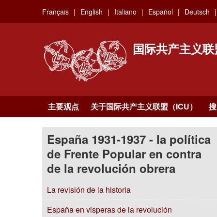
Skip
Français
English
Italiano
Español
Deutsch
to
main
content
国际共产主义联
主要观点
关于国际共产主义联盟（ICU）
搜
España 1931-1937 - la política
de Frente Popular en contra
de la revolución obrera
La revisión de la historia
España en visperas de la revolución