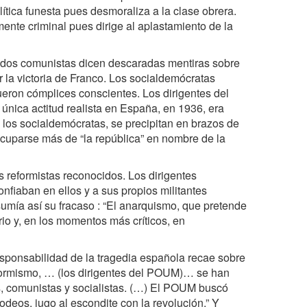
ítica funesta pues desmoraliza a la clase obrera.
ente criminal pues dirige al aplastamiento de la
rtidos comunistas dicen descaradas mentiras sobre
 la victoria de Franco. Los socialdemócratas
ueron cómplices conscientes. Los dirigentes del
única actitud realista en España, en 1936, era
los socialdemócratas, se precipitan en brazos de
ocuparse más de “la república” en nombre de la
 reformistas reconocidos. Los dirigentes
nfiaban en ellos y a sus propios militantes
sumía así su fracaso : “El anarquismo, que pretende
rio y, en los momentos más críticos, en
sponsabilidad de la tragedia española recae sobre
reformismo, … (los dirigentes del POUM)… se han
as, comunistas y socialistas. (…) El POUM buscó
odeos, jugo al escondite con la revolución.” Y