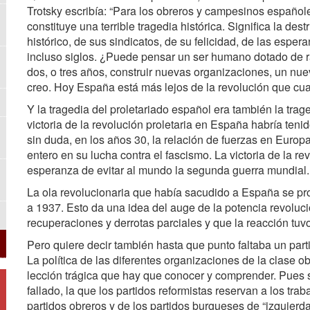
Trotsky escribía: “Para los obreros y campesinos españoles
constituye una terrible tragedia histórica. Significa la de
histórico, de sus sindicatos, de su felicidad, de las esp
incluso siglos. ¿Puede pensar un ser humano dotado de r
dos, o tres años, construir nuevas organizaciones, un nuev
creo. Hoy España está más lejos de la revolución que cual
Y la tragedia del proletariado español era también la trage
victoria de la revolución proletaria en España habría ten
sin duda, en los años 30, la relación de fuerzas en Europ
entero en su lucha contra el fascismo. La victoria de la re
esperanza de evitar al mundo la segunda guerra mundial.
La ola revolucionaria que había sacudido a España se pro
a 1937. Esto da una idea del auge de la potencia revolucio
recuperaciones y derrotas parciales y que la reacción tuvo t
Pero quiere decir también hasta que punto faltaba un parti
La política de las diferentes organizaciones de la clase 
lección trágica que hay que conocer y comprender. Pues 
fallado, la que los partidos reformistas reservan a los trab
partidos obreros y de los partidos burgueses de “izquierd