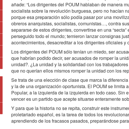
añade: “Los dirigentes del POUM hablaban de manera muy
socialista sobre la revolución burguesa, pero no hacían na
porque esa preparación sólo podía pasar por una moviliz
obreros anarquistas, socialistas, comunistas…, contra sus
separarse de estos dirigentes, convertirse en una “secta” 
perseguido todo el mundo; temieron lanzar consignas justa
acontecimientos, desacreditar a los dirigentes oficiales y 
Los dirigentes del POUM sólo tenían un miedo, ser acusad
que habrían podido decir, ser acusados de romper la unida
unidad?. ¿La unidad y la solidaridad con los trabajadores 
que no querían ellos mismos romper la unidad con los re
Se trata de una elección de clase que marca la diferencia 
y la de una organización oportunista. El POUM se limita a 
Popular, a la izquierda de la izquierda en todo caso. Sin 
vencer es un partido que acepte situarse enteramente sob
Y para que la historia no se repita, construir este instru
proletariado español, es la tarea de todos los revoluciona
aprendiendo de los fracasos pasados, preparándose para l