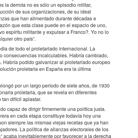
 la derrota no es sólo un episodio militar,
strucción de sus organizaciones, de su ideal
eranzas que han alimentado durante décadas e
azón que esta clase puede en el espacio de uno,
o espíritu militante y expulsar a Franco?. Yo no lo
quier otro país”.
dia de todo el proletariado internacional. La
ido consecuencias incalculables. Habría cambiado,
a. Habría podido galvanizar al proletariado europeo
volución proletaria en España era la última
longó por un largo período de siete años, de 1930
naria proletaria, que se revela en diferentes
an difícil aplastar.
do capaz de dirigir firmemente una política justa.
obrera en cada etapa constituye todavía hoy una
son siempre las mismas viejas recetas que ya han
ajadores. La política de alianzas electorales de los
a” acaba inevitablemente por favorecer a la derecha