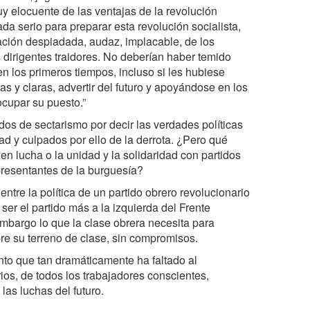
 elocuente de las ventajas de la revolución
da serio para preparar esta revolución socialista,
ación despiadada, audaz, implacable, de los
 dirigentes traidores. No deberían haber temido
en los primeros tiempos, incluso si les hubiese
s y claras, advertir del futuro y apoyándose en los
ocupar su puesto.”
os de sectarismo por decir las verdades políticas
d y culpados por ello de la derrota. ¿Pero qué
en lucha o la unidad y la solidaridad con partidos
presentantes de la burguesía?
entre la política de un partido obrero revolucionario
ser el partido más a la izquierda del Frente
embargo lo que la clase obrera necesita para
re su terreno de clase, sin compromisos.
mento que tan dramáticamente ha faltado al
rios, de todos los trabajadores conscientes,
as luchas del futuro.