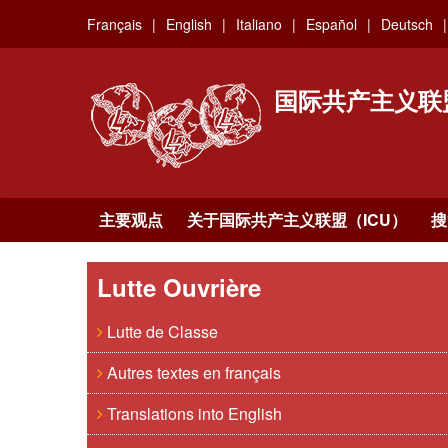
Skip
Français
English
Italiano
Español
Deutsch
to
main
content
国际共产主义联
主要观点
关于国际共产主义联盟（ICU）
搜
Lutte Ouvrière
Lutte de Classe
Autres textes en français
Translations into English