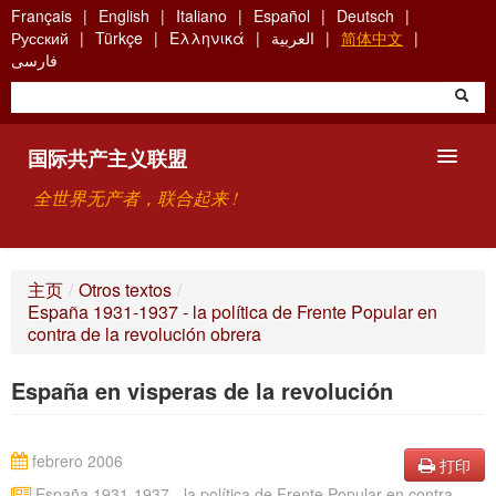
Skip
Français
English
Italiano
Español
Deutsch
to
Русский
Türkçe
Ελληνικά
العربية
简体中文
main
فارسی
content
国际共产主义联盟
全世界无产者，联合起来 !
主要观点
主页
/
Otros textos
/
España 1931-1937 - la política de Frente Popular en
关于国际共产主义联盟（ICU）
contra de la revolución obrera
搜索
España en visperas de la revolución
联系方式
febrero 2006
打印
España 1931-1937 - la política de Frente Popular en contra