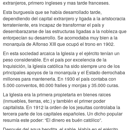
extranjeros, primero ingleses y mas tarde franceses.
Esta burguesía que se había desarrollado tarde,
dependiendo del capital extranjero y ligada a la aristocracia
terrateniente, era incapaz de transformar el país y
desembarazarse de las estructuras ligadas a la nobleza que
entorpecían su desarrollo. Se acomodaba muy bien a la
monarquía de Alfonso XIII que ocupó el trono en 1902.
En esta sociedad arcaica la Iglesia y el ejército tenían un
peso considerable. En el país por excelencia de la
Inquisición, la Iglesia católica ha sido siempre uno de los
principales apoyos de la monarquía y el Estado derrochaba
millones para mantenerla. En 1930 el país contaba con
5.000 conventos, 80.000 frailes y monjas y 35.000 curas.
La Iglesia era la primera propietaria en bienes raices
(inmuebles, tierras, etc.) y también el primer poder
capitalista. En 1912 la orden de los jesuitas controlaba la
tercera parte de los capitales españoles. Un dicho popular
resumía este poder: “El dinero es buén católico”.
Después del agua bendita, el sable. Había en el ejército