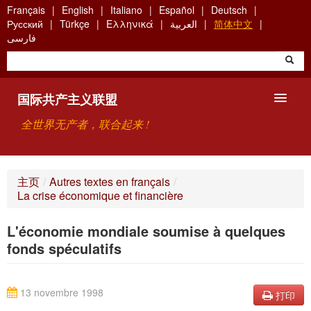
Skip
Français
English
Italiano
Español
Deutsch
to
Русский
Türkçe
Ελληνικά
العربية
简体中文
main
فارسی
content
国际共产主义联盟
全世界无产者，联合起来 !
主要观点
主页
/
Autres textes en français
/
La crise économique et financière
关于国际共产主义联盟（ICU）
L'économie mondiale soumise à quelques
搜索
fonds spéculatifs
联系方式
13 novembre 1998
打印