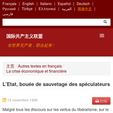
Skip
Français
English
Italiano
Español
Deutsch
to
Русский
Türkçe
Ελληνικά
العربية
简体中文
main
فارسی
content
国际共产主义联盟
全世界无产者，联合起来 !
主要观点
主页
/
Autres textes en français
/
La crise économique et financière
关于国际共产主义联盟（ICU）
L'Etat, bouée de sauvetage des spéculateurs
搜索
联系方式
13 novembre 1998
打印
Malgré tous les discours sur les vertus du libéralisme, sur le