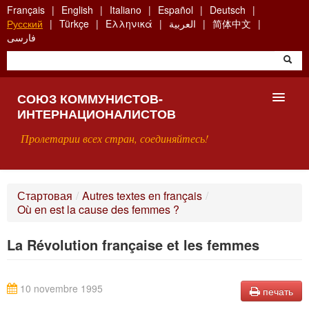
Skip
Français
English
Italiano
Español
Deutsch
to
Русский
Türkçe
Ελληνικά
العربية
简体中文
main
فارسی
content
СОЮЗ КОММУНИСТОВ-
ИНТЕРНАЦИОНАЛИСТОВ
Пролетарии всех стран, соединяйтесь!
ГЛАВНАЯ
Стартовая
/
Autres textes en français
/
Où en est la cause des femmes ?
ЧТО ТАКОЕ СКИ?
La Révolution française et les femmes
ПОИСК
КОНТАКТЫ
10 novembre 1995
печать