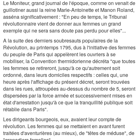
Le Moniteur, grand journal de l'époque, comme on venait de
guillotiner aussi la reine Marie-Antoinette et Manon Roland,
asséna significativement : "En peu de temps, le Tribunal
révolutionnaire vient de donner aux femmes un grand
exemple qui ne sera sans doute pas perdu pour elles"...
A la suite des derniers soubresauts populaires de la
Révolution, au printemps 1795, dus à l'initiative des femmes
du peuple de Paris qui appelèrent les ouvriers à se
mobiliser, la Convention thermidorienne décréta "que toutes
les femmes se retireront, jusqu'à ce qu'autrement soit
ordonné, dans leurs domiciles respectifs : celles qui, une
heure après l'affichage du présent décret, seront trouvées
dans les rues, attroupées au-dessus du nombre de 5, seront
dispersées par la force armée et successivement mises en
état d'arrestation jusqu'à ce que la tranquillité publique soit
rétablie dans Paris".
Les dirigeants bourgeois, eux, avaient leur compte de
révolution. Les femmes qui se mettaient en avant furent
traitées d'aventurières (au mieux), de "têtes de méduse", de
"grenadiers femelles"...