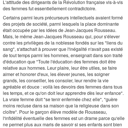
L'attitude des dirigeants de la Révolution française vis-à-vis
des femmes fut essentiellement contradictoire.
Certains parmi leurs précurseurs intellectuels avaient formé
des projets de société, parmi lesquels la place dominante
était occupée par les idées de Jean-Jacques Rousseau.
Mais, le même Jean-Jacques Rousseau qui, pour s'élever
contre les privilèges de la noblesse fondés sur les "liens du
sang", s'attachait à prouver que l'inégalité n'avait pas existé
de tout temps parmi les hommes, enseignait dans son traité
d'éducation que "Toute l'éducation des femmes doit être
relative aux hommes. Leur plaire, leur être utiles, se faire
aimer et honorer d'eux, les élever jeunes, les soigner
grands, les conseiller, les consoler, leur rendre la vie
agréable et douce : voilà les devoirs des femmes dans tous
les temps, et ce qu'on doit leur apprendre dès leur enfance".
La vraie femme doit "se tenir enfermée chez elle", "guère
moins recluse dans sa maison que la religieuse dans son
cloître". Pour le garçon élève modèle de Rousseau,
l'infidélité éventuelle des femmes est un drame parce qu'elle
ne permet plus aux maris de savoir si ses enfants sont bien