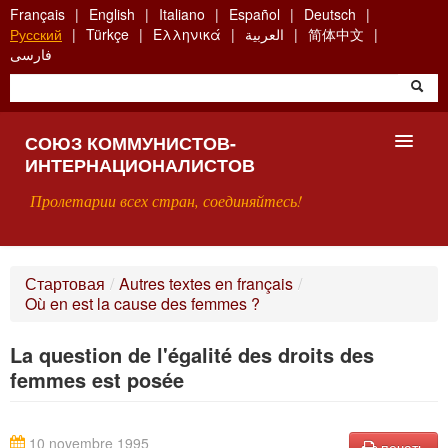
Skip
Français
English
Italiano
Español
Deutsch
to
Русский
Türkçe
Ελληνικά
العربية
简体中文
main
فارسی
content
СОЮЗ КОММУНИСТОВ-
ИНТЕРНАЦИОНАЛИСТОВ
Пролетарии всех стран, соединяйтесь!
ГЛАВНАЯ
Стартовая
/
Autres textes en français
/
Où en est la cause des femmes ?
ЧТО ТАКОЕ СКИ?
La question de l'égalité des droits des
ПОИСК
femmes est posée
КОНТАКТЫ
10 novembre 1995
печать