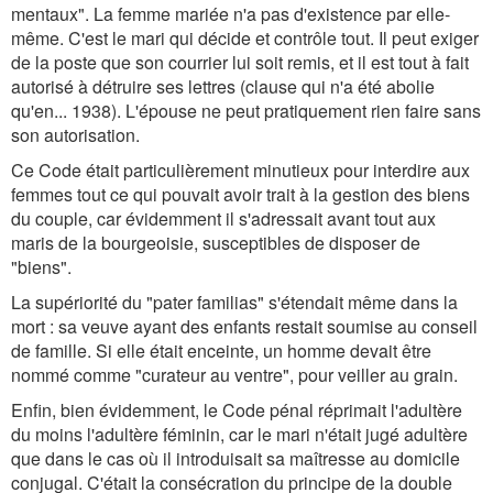
mentaux". La femme mariée n'a pas d'existence par elle-
même. C'est le mari qui décide et contrôle tout. Il peut exiger
de la poste que son courrier lui soit remis, et il est tout à fait
autorisé à détruire ses lettres (clause qui n'a été abolie
qu'en... 1938). L'épouse ne peut pratiquement rien faire sans
son autorisation.
Ce Code était particulièrement minutieux pour interdire aux
femmes tout ce qui pouvait avoir trait à la gestion des biens
du couple, car évidemment il s'adressait avant tout aux
maris de la bourgeoisie, susceptibles de disposer de
"biens".
La supériorité du "pater familias" s'étendait même dans la
mort : sa veuve ayant des enfants restait soumise au conseil
de famille. Si elle était enceinte, un homme devait être
nommé comme "curateur au ventre", pour veiller au grain.
Enfin, bien évidemment, le Code pénal réprimait l'adultère
du moins l'adultère féminin, car le mari n'était jugé adultère
que dans le cas où il introduisait sa maîtresse au domicile
conjugal. C'était la consécration du principe de la double