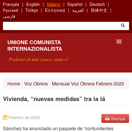
Skip
Français
English
Italiano
Español
Deutsch
to
Русский
Türkçe
Ελληνικά
العربية
简体中文
main
فارسی
content
UNIONE COMUNISTA
INTERNAZIONALISTA
Proletari di tutti i paesi, unitevi!
PRESENTAZIONE
Home
/
Voz Obrera
/
Mensual Voz Obrera Febrero 2025
COS'È L'UCI ?
Vivienda, “nuevas medidas” tra la lá
RICERCA
SCRIVETECI
Febrero de 2025
Stampa
Sánchez ha anunciado un paquete de “contundentes