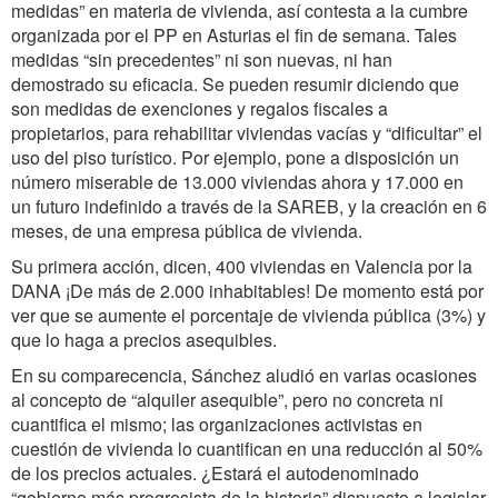
medidas” en materia de vivienda, así contesta a la cumbre
organizada por el PP en Asturias el fin de semana. Tales
medidas “sin precedentes” ni son nuevas, ni han
demostrado su eficacia. Se pueden resumir diciendo que
son medidas de exenciones y regalos fiscales a
propietarios, para rehabilitar viviendas vacías y “dificultar” el
uso del piso turístico. Por ejemplo, pone a disposición un
número miserable de 13.000 viviendas ahora y 17.000 en
un futuro indefinido a través de la SAREB, y la creación en 6
meses, de una empresa pública de vivienda.
Su primera acción, dicen, 400 viviendas en Valencia por la
DANA ¡De más de 2.000 inhabitables! De momento está por
ver que se aumente el porcentaje de vivienda pública (3%) y
que lo haga a precios asequibles.
En su comparecencia, Sánchez aludió en varias ocasiones
al concepto de “alquiler asequible”, pero no concreta ni
cuantifica el mismo; las organizaciones activistas en
cuestión de vivienda lo cuantifican en una reducción al 50%
de los precios actuales. ¿Estará el autodenominado
“gobierno más progresista de la historia” dispuesto a legislar