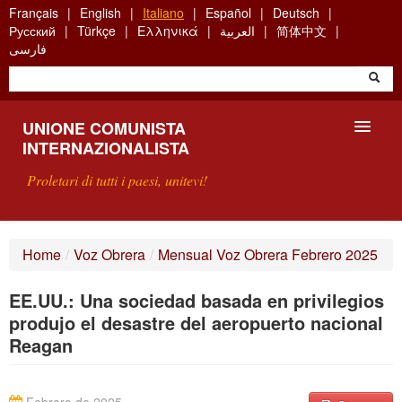
Skip
Français
English
Italiano
Español
Deutsch
to
Русский
Türkçe
Ελληνικά
العربية
简体中文
main
فارسی
content
UNIONE COMUNISTA
INTERNAZIONALISTA
Proletari di tutti i paesi, unitevi!
PRESENTAZIONE
Home
/
Voz Obrera
/
Mensual Voz Obrera Febrero 2025
COS'È L'UCI ?
EE.UU.: Una sociedad basada en privilegios
RICERCA
produjo el desastre del aeropuerto nacional
Reagan
SCRIVETECI