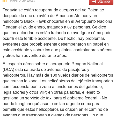
Febrero de 2025
Stampa
Todavía se están recuperando cuerpos del río Potomac
después de que un avión de American Airlines y un
helicóptero Black Hawk chocaran en el Aeropuerto Nacional
Reagan el 29 de enero, matando a 67 personas. Se dice
que las autoridades están tratando de averiguar cómo pudo
ocurrir este terrible accidente. De hecho, hay problemas
evidentes que probablemente desempeñaron un papel en
este accidente y sobre los que pilotos, controladores aéreos
y otros han advertido durante años.
El espacio aéreo sobre el aeropuerto Reagan National
(DCA) está saturado de aviones de pasajeros y
helicópteros. Hay más de 100 vuelos diarios de helicópteros
que cruzan la zona. Los helicópteros del ejército transportan
con frecuencia por la zona a funcionarios del gabinete,
legisladores y otros VIP; en otras palabras, el ejército
gestiona un servicio de taxi para el gobierno federal. «No
puedo imaginar qué asunto es tan urgente como para
permitir que estos helicópteros se crucen en el camino de
aviones que transportan a cientos de personas. Lo que