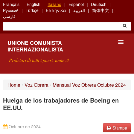
Skip
Français
English
Italiano
Español
Deutsch
to
Русский
Türkçe
Ελληνικά
العربية
简体中文
main
فارسی
content
UNIONE COMUNISTA
INTERNAZIONALISTA
Proletari di tutti i paesi, unitevi!
PRESENTAZIONE
Home
/
Voz Obrera
/
Mensual Voz Obrera Octubre 2024
COS'È L'UCI ?
Huelga de los trabajadores de Boeing en
RICERCA
EE.UU.
SCRIVETECI
Octubre de 2024
Stampa