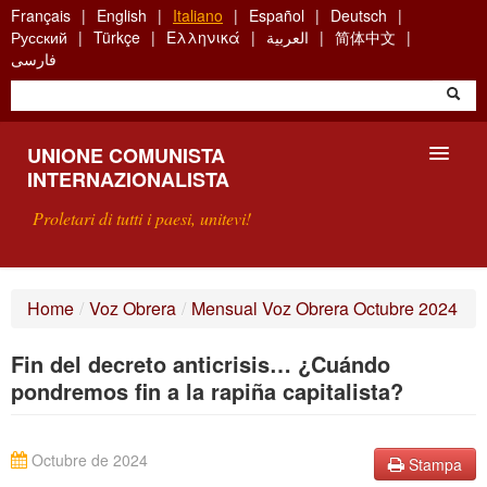
Skip
Français
English
Italiano
Español
Deutsch
to
Русский
Türkçe
Ελληνικά
العربية
简体中文
main
فارسی
content
UNIONE COMUNISTA
INTERNAZIONALISTA
Proletari di tutti i paesi, unitevi!
PRESENTAZIONE
Home
/
Voz Obrera
/
Mensual Voz Obrera Octubre 2024
COS'È L'UCI ?
Fin del decreto anticrisis… ¿Cuándo
RICERCA
pondremos fin a la rapiña capitalista?
SCRIVETECI
Octubre de 2024
Stampa