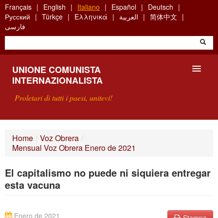
Skip
Français
English
Italiano
Español
Deutsch
to
Русский
Türkçe
Ελληνικά
العربية
简体中文
main
فارسی
content
UNIONE COMUNISTA
INTERNAZIONALISTA
Proletari di tutti i paesi, unitevi!
PRESENTAZIONE
Home
/
Voz Obrera
/
Mensual Voz Obrera Enero de 2021
COS'È L'UCI ?
El capitalismo no puede ni siquiera entregar
RICERCA
esta vacuna
SCRIVETECI
Enero de 2021
Stampa