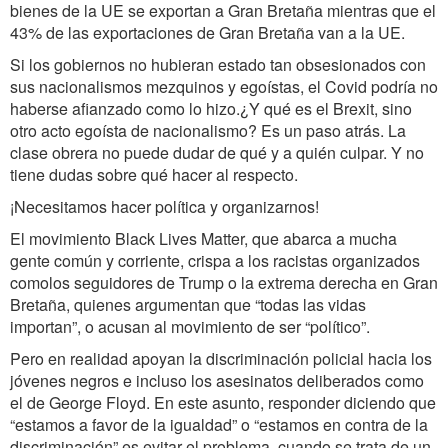
bienes de la UE se exportan a Gran Bretaña mientras que el
43% de las exportaciones de Gran Bretaña van a la UE.
Si los gobiernos no hubieran estado tan obsesionados con
sus nacionalismos mezquinos y egoístas, el Covid podría no
haberse afianzado como lo hizo.¿Y qué es el Brexit, sino
otro acto egoísta de nacionalismo? Es un paso atrás. La
clase obrera no puede dudar de qué y a quién culpar. Y no
tiene dudas sobre qué hacer al respecto.
¡Necesitamos hacer política y organizarnos!
El movimiento Black Lives Matter, que abarca a mucha
gente común y corriente, crispa a los racistas organizados
comolos seguidores de Trump o la extrema derecha en Gran
Bretaña, quienes argumentan que “todas las vidas
importan”, o acusan al movimiento de ser “político”.
Pero en realidad apoyan la discriminación policial hacia los
jóvenes negros e incluso los asesinatos deliberados como
el de George Floyd. En este asunto, responder diciendo que
“estamos a favor de la igualdad” o “estamos en contra de la
discriminación” es evitar el problema, cuando se trata de un