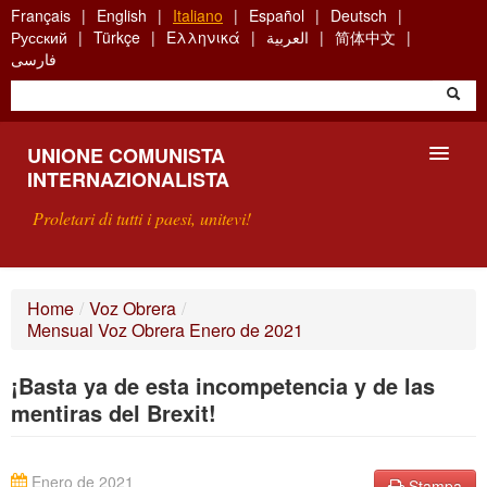
Skip
Français
English
Italiano
Español
Deutsch
to
Русский
Türkçe
Ελληνικά
العربية
简体中文
main
فارسی
content
UNIONE COMUNISTA
INTERNAZIONALISTA
Proletari di tutti i paesi, unitevi!
PRESENTAZIONE
Home
/
Voz Obrera
/
Mensual Voz Obrera Enero de 2021
COS'È L'UCI ?
¡Basta ya de esta incompetencia y de las
RICERCA
mentiras del Brexit!
SCRIVETECI
Enero de 2021
Stampa