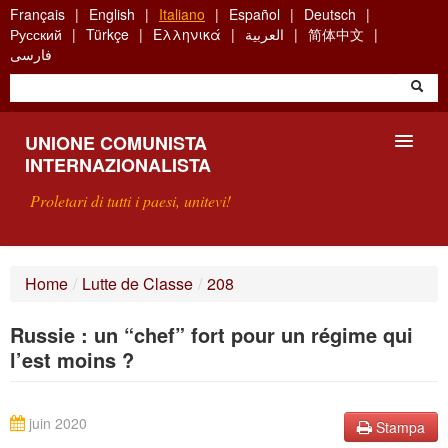
Skip
Français
English
Italiano
Español
Deutsch
to
Русский
Türkçe
Ελληνικά
العربية
简体中文
main
فارسی
content
UNIONE COMUNISTA
INTERNAZIONALISTA
Proletari di tutti i paesi, unitevi!
PRESENTAZIONE
Home
/
Lutte de Classe
/
208
COS'È L'UCI ?
Russie : un “chef” fort pour un régime qui
RICERCA
l’est moins ?
SCRIVETECI
juin 2020
Stampa