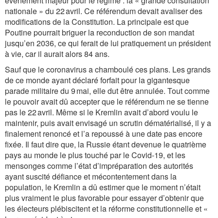
événement majeur pour le régime : la « grande consultation
nationale » du 22 avril. Ce référendum devait avaliser des
modifications de la Constitution. La principale est que
Poutine pourrait briguer la reconduction de son mandat
jusqu’en 2036, ce qui ferait de lui pratiquement un président
à vie, car il aurait alors 84 ans.
Sauf que le coronavirus a chamboulé ces plans. Les grands
de ce monde ayant déclaré forfait pour la gigantesque
parade militaire du 9 mai, elle dut être annulée. Tout comme
le pouvoir avait dû accepter que le référendum ne se tienne
pas le 22 avril. Même si le Kremlin avait d’abord voulu le
maintenir, puis avait envisagé un scrutin dématérialisé, il y a
finalement renoncé et l’a repoussé à une date pas encore
fixée. Il faut dire que, la Russie étant devenue le quatrième
pays au monde le plus touché par le ­Covid-19, et les
mensonges comme l’état d’impréparation des autorités
ayant suscité défiance et mécontentement dans la
population, le Kremlin a dû estimer que le moment n’était
plus vraiment le plus favorable pour essayer d’obtenir que
les électeurs plébiscitent et la réforme constitutionnelle et «