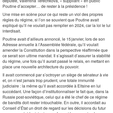
députée, Valentina Terechkova, « suppliant » en public
Poutine d’accepter… de rester à la présidence !
Une mise en scène pour ce qui reste un viol des propres
règles du régime, si l’on se souvient que Poutine avait
expliqué qu’il ne voulait pas rempiler en 2024, car la loi le lui
interdisait.
Poutine avait d’ailleurs annoncé, le 15 janvier, lors de son
Adresse annuelle à l’Assemblée fédérale, qu’il voulait
amender la Constitution dans la perspective réaffirmée que
ce serait son ultime mandat. Il s’agissait d’assurer la stabilité
du régime, une fois qu’il aurait passé le relais, en mettant en
place une nouvelle architecture du pouvoir.
Il avait commencé par s’octroyer un siège de sénateur à vie
et, on n’est jamais trop prudent, une totale immunité
judiciaire : la même qu’il avait accordée à Eltsine en lui
succédant. Une façon d’institutionnaliser le fait que, dans la
Russie post-­soviétique, celui qui a été le chef de ce régime
de bandits doit rester intouchable. En outre, il accordait au
Conseil d’État un droit de regard sur les décisions du futur