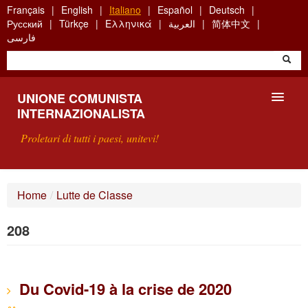
Skip
Français
English
Italiano
Español
Deutsch
to
Русский
Türkçe
Ελληνικά
العربية
简体中文
main
فارسی
content
UNIONE COMUNISTA
INTERNAZIONALISTA
Proletari di tutti i paesi, unitevi!
PRESENTAZIONE
Home
/
Lutte de Classe
COS'È L'UCI ?
208
RICERCA
SCRIVETECI
Du Covid-19 à la crise de 2020