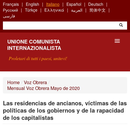
Skip
Français
English
Italiano
Español
Deutsch
to
Русский
Türkçe
Ελληνικά
العربية
简体中文
main
فارسی
content
UNIONE COMUNISTA
INTERNAZIONALISTA
Proletari di tutti i paesi, unitevi!
PRESENTAZIONE
Home
/
Voz Obrera
/
Mensual Voz Obrera Mayo de 2020
COS'È L'UCI ?
Las residencias de ancianos, víctimas de las
RICERCA
políticas de los gobiernos y de la rapacidad
SCRIVETECI
de los capitalistas