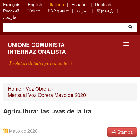
Skip
Français
English
Italiano
Español
Deutsch
to
Русский
Türkçe
Ελληνικά
العربية
简体中文
main
فارسی
content
UNIONE COMUNISTA
INTERNAZIONALISTA
Proletari di tutti i paesi, unitevi!
PRESENTAZIONE
Home
/
Voz Obrera
/
Mensual Voz Obrera Mayo de 2020
COS'È L'UCI ?
Agricultura: las uvas de la ira
RICERCA
SCRIVETECI
Mayo de 2020
Stampa