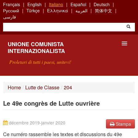
Skip
Français
English
Italiano
Español
Deutsch
to
Русский
Türkçe
Ελληνικά
العربية
简体中文
main
فارسی
content
UNIONE COMUNISTA
INTERNAZIONALISTA
Proletari di tutti i paesi, unitevi!
PRESENTAZIONE
Home
/
Lutte de Classe
/
204
COS'È L'UCI ?
Le 49e congrès de Lutte ouvrière
RICERCA
SCRIVETECI
décembre 2019-janvier 2020
Stampa
Ce numéro rassemble les textes et discussions du 49e