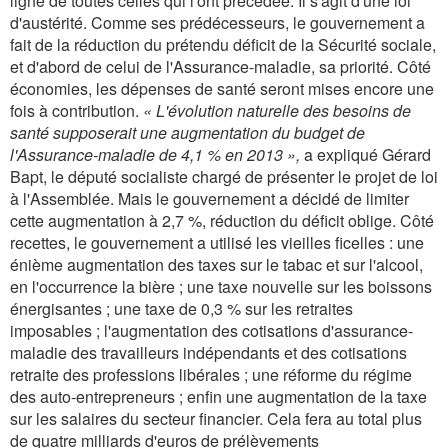
ligne de toutes celles qui l'ont précédée. Il s'agit d'une loi
d'austérité. Comme ses prédécesseurs, le gouvernement a
fait de la réduction du prétendu déficit de la Sécurité sociale,
et d'abord de celui de l'Assurance-maladie, sa priorité. Côté
économies, les dépenses de santé seront mises encore une
fois à contribution.
« L'évolution naturelle des besoins de
santé supposerait une augmentation du budget de
l'Assurance-maladie de 4,1 % en 2013 »,
a expliqué Gérard
Bapt, le député socialiste chargé de présenter le projet de loi
à l'Assemblée. Mais le gouvernement a décidé de limiter
cette augmentation à 2,7 %, réduction du déficit oblige. Côté
recettes, le gouvernement a utilisé les vieilles ficelles : une
énième augmentation des taxes sur le tabac et sur l'alcool,
en l'occurrence la bière ; une taxe nouvelle sur les boissons
énergisantes ; une taxe de 0,3 % sur les retraites
imposables ; l'augmentation des cotisations d'assurance-
maladie des travailleurs indépendants et des cotisations
retraite des professions libérales ; une réforme du régime
des auto-entrepreneurs ; enfin une augmentation de la taxe
sur les salaires du secteur financier. Cela fera au total plus
de quatre milliards d'euros de prélèvements