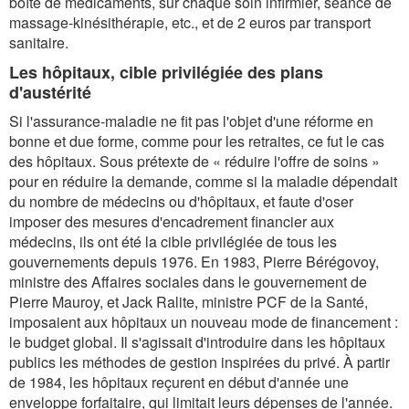
boîte de médicaments, sur chaque soin infirmier, séance de
massage-kinésithérapie, etc., et de 2 euros par transport
sanitaire.
Les hôpitaux, cible privilégiée des plans
d'austérité
Si l'assurance-maladie ne fit pas l'objet d'une réforme en
bonne et due forme, comme pour les retraites, ce fut le cas
des hôpitaux. Sous prétexte de « réduire l'offre de soins »
pour en réduire la demande, comme si la maladie dépendait
du nombre de médecins ou d'hôpitaux, et faute d'oser
imposer des mesures d'encadrement financier aux
médecins, ils ont été la cible privilégiée de tous les
gouvernements depuis 1976. En 1983, Pierre Bérégovoy,
ministre des Affaires sociales dans le gouvernement de
Pierre Mauroy, et Jack Ralite, ministre PCF de la Santé,
imposaient aux hôpitaux un nouveau mode de financement :
le budget global. Il s'agissait d'introduire dans les hôpitaux
publics les méthodes de gestion inspirées du privé. À partir
de 1984, les hôpitaux reçurent en début d'année une
enveloppe forfaitaire, qui limitait leurs dépenses de l'année.