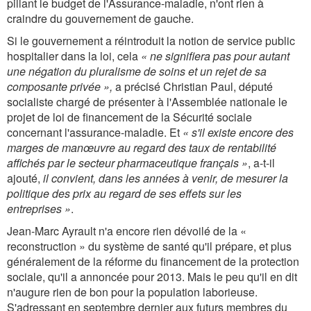
pillant le budget de l'Assurance-maladie, n'ont rien à
craindre du gouvernement de gauche.
Si le gouvernement a réintroduit la notion de service public
hospitalier dans la loi, cela
« ne signifiera pas pour autant
une négation du pluralisme de soins et un rejet de sa
composante privée »,
a précisé Christian Paul, député
socialiste chargé de présenter à l'Assemblée nationale le
projet de loi de financement de la Sécurité sociale
concernant l'assurance-maladie. Et
« s'il existe encore des
marges de manœuvre au regard des taux de rentabilité
affichés par le secteur pharmaceutique français »
, a-t-il
ajouté,
il convient, dans les années à venir, de mesurer la
politique des prix au regard de ses effets sur les
entreprises »
.
Jean-Marc Ayrault n'a encore rien dévoilé de la «
reconstruction » du système de santé qu'il prépare, et plus
généralement de la réforme du financement de la protection
sociale, qu'il a annoncée pour 2013. Mais le peu qu'il en dit
n'augure rien de bon pour la population laborieuse.
S'adressant en septembre dernier aux futurs membres du