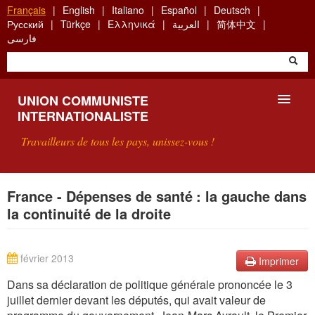
Aller
Français
English
Italiano
Español
Deutsch
au
Русский
Türkçe
Ελληνικά
العربية
简体中文
contenu
فارسی
principal
UNION COMMUNISTE
INTERNATIONALISTE
Travailleurs de tous les pays, unissez-vous !
PRÉSENTATION
France - Dépenses de santé : la gauche dans
la continuité de la droite
QU'EST-CE QUE L'UCI ?
RECHERCHE
février 2013
Imprimer
CONTACT
Dans sa déclaration de politique générale prononcée le 3
juillet dernier devant les députés, qui avait valeur de