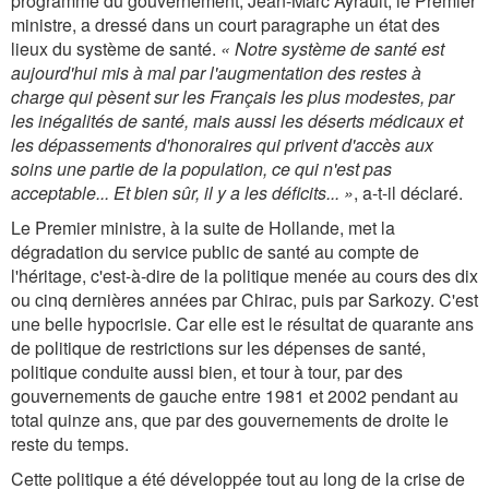
programme du gouvernement, Jean-Marc Ayrault, le Premier
ministre, a dressé dans un court paragraphe un état des
lieux du système de santé.
«
Notre système de santé est
aujourd'hui mis à mal par l'augmentation des restes à
charge qui pèsent sur les Français les plus modestes, par
les inégalités de santé, mais aussi les déserts médicaux et
les dépassements d'honoraires qui privent d'accès aux
soins une partie de la population, ce qui n'est pas
acceptable... Et bien sûr, il y a les déficits...
»
, a-t-il déclaré.
Le Premier ministre, à la suite de Hollande, met la
dégradation du service public de santé au compte de
l'héritage, c'est-à-dire de la politique menée au cours des dix
ou cinq dernières années par Chirac, puis par Sarkozy. C'est
une belle hypocrisie. Car elle est le résultat de quarante ans
de politique de restrictions sur les dépenses de santé,
politique conduite aussi bien, et tour à tour, par des
gouvernements de gauche entre 1981 et 2002 pendant au
total quinze ans, que par des gouvernements de droite le
reste du temps.
Cette politique a été développée tout au long de la crise de