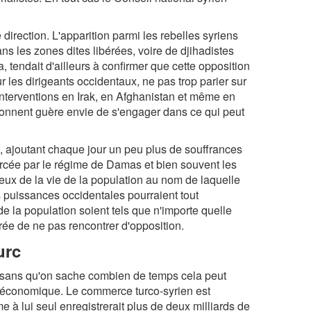
irection. L'apparition parmi les rebelles syriens
ns les zones dites libérées, voire de djihadistes
 tendait d'ailleurs à confirmer que cette opposition
ur les dirigeants occidentaux, ne pas trop parier sur
 interventions en Irak, en Afghanistan et même en
 donnent guère envie de s'engager dans ce qui peut
e, ajoutant chaque jour un peu plus de souffrances
ercée par le régime de Damas et bien souvent les
eux de la vie de la population au nom de laquelle
es puissances occidentales pourraient tout
e la population soient tels que n'importe quelle
rée de ne pas rencontrer d'opposition.
urc
t sans qu'on sache combien de temps cela peut
an économique. Le commerce turco-syrien est
e à lui seul enregistrerait plus de deux milliards de