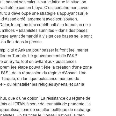
, basant ses calculs sur le fait que la situation
vait été le cas en Libye. C'est certainement avec
urc a développé une stratégie s'appuyant sur le
e d'Assad créé largement avec son soutien.
atar, le régime turc contribuait à la formation de «
s milices « islamistes sunnites » dans des bases
turque ayant demandé à visiter ces bases se le sont
s eu lieu dans la presse.
omplicité d'Ankara pour passer la frontière, mener
replier en Turquie. Le gouvernement de l'AKP
ire en Syrie, tout en évitant aux puissances
remière étape pouvait être la création d'une zone
e l'ASL de la répression du régime d'Assad. Une
la Turquie, en tant que puissance membre de
 » où réinstaller les réfugiés syriens, et par la
rd'hui, que d'une option. La résistance du régime de
is et l'OTAN à sortir de leur attitude prudente. Ils
'apparaissait pas de solution politique de rechange
ialistes. En tout cas le Conseil national syrien