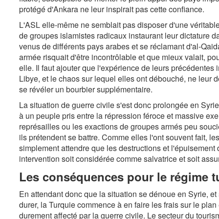
protégé d'Ankara ne leur inspirait pas cette confiance.
L'ASL elle-même ne semblait pas disposer d'une véritable d
de groupes islamistes radicaux instaurant leur dictature da
venus de différents pays arabes et se réclamant d'al-Qaida,
armée risquait d'être incontrôlable et que mieux valait, po
elle. Il faut ajouter que l'expérience de leurs précédentes
Libye, et le chaos sur lequel elles ont débouché, ne leur
se révéler un bourbier supplémentaire.
La situation de guerre civile s'est donc prolongée en Syri
à un peuple pris entre la répression féroce et massive ex
représailles ou les exactions de groupes armés peu souci
ils prétendent se battre. Comme elles l'ont souvent fait, l
simplement attendre que les destructions et l'épuisement d
intervention soit considérée comme salvatrice et soit assu
Les conséquences pour le régime t
En attendant donc que la situation se dénoue en Syrie, e
durer, la Turquie commence à en faire les frais sur le pl
durement affecté par la guerre civile. Le secteur du tourism