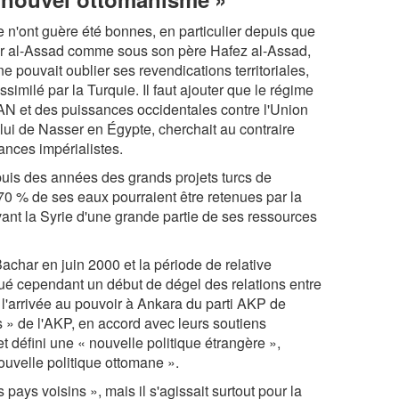
e n'ont guère été bonnes, en particulier depuis que
char al-Assad comme sous son père Hafez al-Assad,
 pouvait oublier ses revendications territoriales,
similé par la Turquie. Il faut ajouter que le régime
TAN et des puissances occidentales contre l'Union
elui de Nasser en Égypte, cherchait au contraire
ances impérialistes.
puis des années des grands projets turcs de
 70 % de ses eaux pourraient être retenues par la
rivant la Syrie d'une grande partie de ses ressources
Bachar en juin 2000 et la période de relative
ué cependant un début de dégel des relations entre
s l'arrivée au pouvoir à Ankara du parti AKP de
» de l'AKP, en accord avec leurs soutiens
t défini une « nouvelle politique étrangère »,
ouvelle politique ottomane ».
 pays voisins », mais il s'agissait surtout pour la