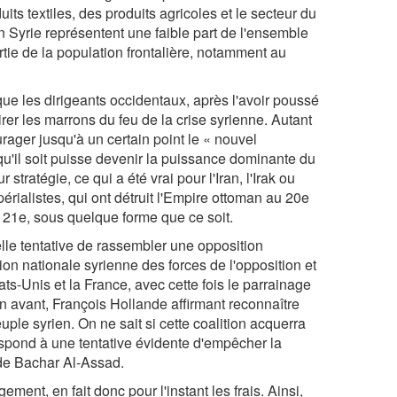
duits textiles, des produits agricoles et le secteur du
en Syrie représentent une faible part de l'ensemble
tie de la population frontalière, notamment au
que les dirigeants occidentaux, après l'avoir poussé
irer les marrons du feu de la crise syrienne. Autant
ourager jusqu'à un certain point le « nouvel
qu'il soit puisse devenir la puissance dominante du
 stratégie, ce qui a été vrai pour l'Iran, l'Irak ou
érialistes, qui ont détruit l'Empire ottoman au 20e
au 21e, sous quelque forme que ce soit.
lle tentative de rassembler une opposition
on nationale syrienne des forces de l'opposition et
ats-Unis et la France, avec cette fois le parrainage
n avant, François Hollande affirmant reconnaître
ple syrien. On ne sait si cette coalition acquerra
respond à une tentative évidente d'empêcher la
 de Bachar Al-Assad.
ment, en fait donc pour l'instant les frais. Ainsi,