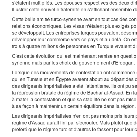
s'étaient multipliés. Les épouses respectives des deux dir
illustrer cette nouvelle fraternité en s'affichant ensemble 
Cette belle amitié turco-syrienne avait en tout cas des 
relations économiques. Les visas n'étaient plus exigés pour
se développait. Les entreprises turques pouvaient désormai
développer leur commerce vers ce pays et au-delà. On esti
trois à quatre millions de personnes en Turquie vivaient 
C'est cette évolution qui est maintenant remise en questio
syrienne mais par les choix du gouvernement d'Erdogan.
Lorsque des mouvements de contestation ont commencé en
qui en Tunisie et en Égypte avaient abouti au départ des d
des dirigeants impérialistes a été l'attentisme. Ils ont pu
la répression brutale du régime de Bachar al-Assad. En fai
à mater la contestation et que sa stabilité ne soit pas mis
à sa façon à maintenir un certain équilibre dans la région.
Les dirigeants impérialistes n'en ont pas moins pris leurs
régime d'Assad aurait fini par s'écrouler. Mais plutôt que
préféré que le régime turc et d'autres le fassent pour leur