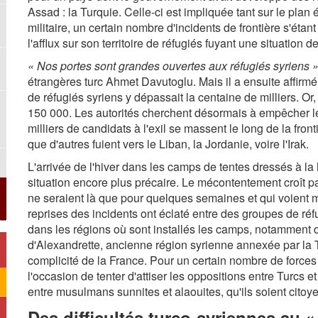
Assad : la Turquie. Celle-ci est impliquée tant sur le pla
militaire, un certain nombre d'incidents de frontière s'étant 
l'afflux sur son territoire de réfugiés fuyant une situation
« Nos portes sont grandes ouvertes aux réfugiés syriens »
étrangères turc Ahmet Davutoglu. Mais il a ensuite affirmé 
de réfugiés syriens y dépassait la centaine de milliers. 
150 000. Les autorités cherchent désormais à empêcher leur
milliers de candidats à l'exil se massent le long de la front
que d'autres fuient vers le Liban, la Jordanie, voire l'Irak.
L'arrivée de l'hiver dans les camps de tentes dressés à la
situation encore plus précaire. Le mécontentement croît p
ne seraient là que pour quelques semaines et qui voient ma
reprises des incidents ont éclaté entre des groupes de réf
dans les régions où sont installés les camps, notamment d
d'Alexandrette, ancienne région syrienne annexée par la
complicité de la France. Pour un certain nombre de forces p
l'occasion de tenter d'attiser les oppositions entre Turcs 
entre musulmans sunnites et alaouites, qu'ils soient citoye
Des difficultés turco-syriennes au 