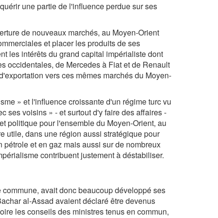
nquérir une partie de l'influence perdue sur ses
'ouverture de nouveaux marchés, au Moyen-Orient
ommerciales et placer les produits de ses
nt les intérêts du grand capital impérialiste dont
es occidentales, de Mercedes à Fiat et de Renault
me d'exportation vers ces mêmes marchés du Moyen-
sme » et l'influence croissante d'un régime turc vu
ses voisins » - et surtout d'y faire des affaires -
et politique pour l'ensemble du Moyen-Orient, au
re utile, dans une région aussi stratégique pour
 pétrole et en gaz mais aussi sur de nombreux
mpérialisme contribuent justement à déstabiliser.
ière commune, avait donc beaucoup développé ses
 Bachar al-Assad avaient déclaré être devenus
oire les conseils des ministres tenus en commun,