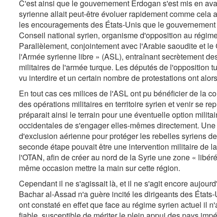
C'est ainsi que le gouvernement Erdogan s'est mis en avant
syrienne allait peut-être évoluer rapidement comme cela a
les encouragements des États-Unis que le gouvernement t
Conseil national syrien, organisme d'opposition au régim
Parallèlement, conjointement avec l'Arabie saoudite et le Q
l'Armée syrienne libre » (ASL), entraînant secrètement de
militaires de l'armée turque. Les députés de l'opposition 
vu interdire et un certain nombre de protestations ont alor
En tout cas ces milices de l'ASL ont pu bénéficier de la c
des opérations militaires en territoire syrien et venir se 
préparait ainsi le terrain pour une éventuelle option milita
occidentales de s'engager elles-mêmes directement. Une p
d'exclusion aérienne pour protéger les rebelles syriens d
seconde étape pouvait être une intervention militaire de 
l'OTAN, afin de créer au nord de la Syrie une zone « libérée
même occasion mettre la main sur cette région.
Cependant il ne s'agissait là, et il ne s'agit encore aujou
Bachar al-Assad n'a guère incité les dirigeants des États-Un
ont constaté en effet que face au régime syrien actuel il n
fiable, susceptible de mériter le plein appui des pays impér