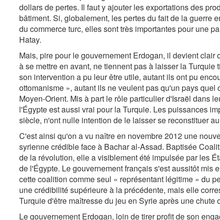
dollars de pertes. Il faut y ajouter les exportations des pro
bâtiment. Si, globalement, les pertes du fait de la guerre 
du commerce turc, elles sont très importantes pour une par
Hatay.
Mais, pire pour le gouvernement Erdogan, il devient clair 
à se mettre en avant, ne tiennent pas à laisser la Turquie t
son intervention a pu leur être utile, autant ils ont pu enc
ottomanisme », autant ils ne veulent pas qu'un pays quel 
Moyen-Orient. Mis à part le rôle particulier d'Israël dans leur
l'Égypte est aussi vrai pour la Turquie. Les puissances imp
siècle, n'ont nulle intention de le laisser se reconstituer 
C'est ainsi qu'on a vu naître en novembre 2012 une nouve
syrienne crédible face à Bachar al-Assad. Baptisée Coaliti
de la révolution, elle a visiblement été impulsée par les Ét
de l'Égypte. Le gouvernement français s'est aussitôt mis e
cette coalition comme seul « représentant légitime » du peu
une crédibilité supérieure à la précédente, mais elle cor
Turquie d'être maîtresse du jeu en Syrie après une chute
Le gouvernement Erdogan, loin de tirer profit de son engage