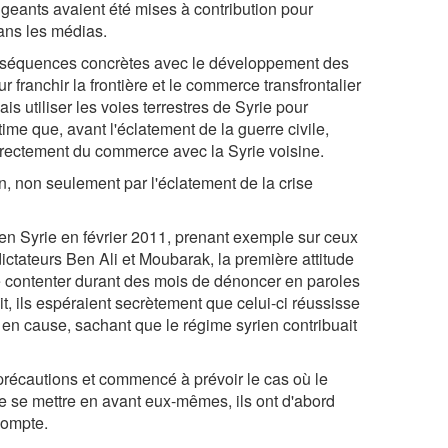
igeants avaient été mises à contribution pour
dans les médias.
conséquences concrètes avec le développement des
 franchir la frontière et le commerce transfrontalier
s utiliser les voies terrestres de Syrie pour
me que, avant l'éclatement de la guerre civile,
directement du commerce avec la Syrie voisine.
n, non seulement par l'éclatement de la crise
 Syrie en février 2011, prenant exemple sur ceux
ictateurs Ben Ali et Moubarak, la première attitude
 se contenter durant des mois de dénoncer en paroles
t, ils espéraient secrètement que celui-ci réussisse
e en cause, sachant que le régime syrien contribuait
 précautions et commencé à prévoir le cas où le
 de se mettre en avant eux-mêmes, ils ont d'abord
 compte.