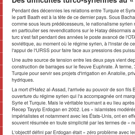
Pendant des décennies les relations entre Turquie et Syri
le parti Baath est à la tête de ce dernier pays. Sous Ba
comme sous leurs prédécesseurs, le nationalisme syrien ne
en particulier ses revendications sur le Hatay désormais as
turc s'est fait pendant des années le poste avancé de l'O
soviétique, au moment où le régime syrien, à l'instar de c
l'appui de l'URSS pour faire face aux pressions des puiss
Une autre source de tension entre les deux pays vient de
construction de barrages sur le fleuve Euphrate. À terme,
Turquie pour servir ses projets d'irrigation en Anatolie, p
hydriques.
La mort d'Hafez al-Assad, l'arrivée au pouvoir de son fils 
ouverture du régime syrien qui l'a accompagnée ont marq
Syrie et Turquie. Mais le véritable tournant a eu lieu aprè
Recep Tayyip Erdogan en 2002. Les « islamistes modérés 
impérialistes et notamment avec les États-Unis, ont en effe
souvent résumée en toute simplicité par les termes de « n
L'objectif défini par Erdogan était « zéro problème avec les