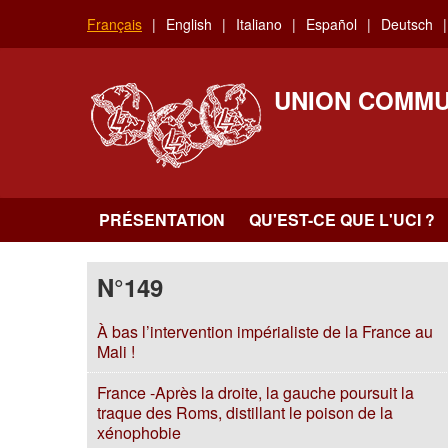
Aller
Français
English
Italiano
Español
Deutsch
au
contenu
principal
UNION COMMU
PRÉSENTATION
QU'EST-CE QUE L'UCI ?
N°149
À bas l’intervention impérialiste de la France au
Mali !
France -Après la droite, la gauche poursuit la
traque des Roms, distillant le poison de la
xénophobie