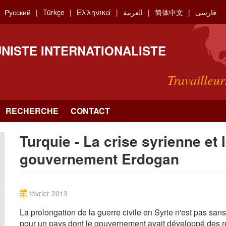
Русский
Türkçe
Ελληνικά
العربية
简体中文
فارسی
NISTE INTERNATIONALISTE
Travailleur
RECHERCHE
CONTACT
Turquie - La crise syrienne et l
gouvernement Erdogan
février 2013
La prolongation de la guerre civile en Syrie n'est pas san
pour un pays dont le gouvernement avait développé des re