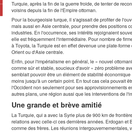
Turquie, après la fin de la guerre froide, de tenter de reco
voisins depuis la fin de l'Empire ottoman.
Pour la bourgeoisie turque, il s'agissait de profiter de l
mais aussi en Asie centrale, pour prendre des positions c
industries. En l'occurrence, ses intérêts rejoignaient souve
elle est fréquemment l'intermédiaire. Pour nombre de firm
à Toyota, la Turquie est en effet devenue une plate-for
Orient ou d'Asie centrale.
Enfin, pour l'impérialisme en général, le « nouvel ottomani
comme sûr et stable, soucieux d'avoir « zéro problème avec 
semblait pouvoir être un élément de stabilité économique 
moins jusqu'à un certain point. En tout cas cela pouvait êt
l'Occident non seulement pour ses approvisionnements en
autres plans, une région aussi que les interventions de l'i
Une grande et brève amitié
La Turquie, qui a avec la Syrie plus de 900 km de front
relations avec celle-ci ces dernières années. Erdogan et
comme des frères. Les réunions intergouvernementales, v