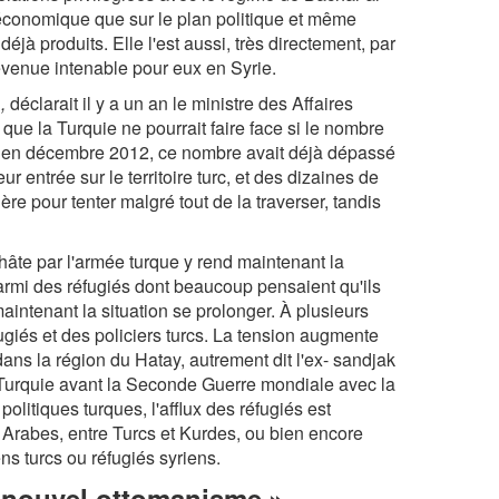
n économique que sur le plan politique et même
déjà produits. Elle l'est aussi, très directement, par
 devenue intenable pour eux en Syrie.
,
déclarait il y a un an le ministre des Affaires
que la Turquie ne pourrait faire face si le nombre
Or, en décembre 2012, ce nombre avait déjà dépassé
 entrée sur le territoire turc, et des dizaines de
ière pour tenter malgré tout de la traverser, tandis
 hâte par l'armée turque y rend maintenant la
armi des réfugiés dont beaucoup pensaient qu'ils
intenant la situation se prolonger. À plusieurs
ugiés et des policiers turcs. La tension augmente
ans la région du Hatay, autrement dit l'ex- sandjak
 Turquie avant la Seconde Guerre mondiale avec la
olitiques turques, l'afflux des réfugiés est
et Arabes, entre Turcs et Kurdes, ou bien encore
ns turcs ou réfugiés syriens.
« nouvel ottomanisme »