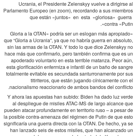
Ucrania, el Presidente Zelenskyy vuelve a dirigirse al
Parlamento Europeo (en zoom), recordando a sus miembros
que están «juntos» en esta «gloriosa» guerra
contra «Putin».
«Gloria a la OTAN» podría ser un eslogan más apropiado
que “Gloria a Ucrania”, ya que no habría guerra en absoluto,
sin las armas de la OTAN. Y todo lo que dice Zelenskyy no
hace más que confirmarlo, pero también confirma que es un
apoderado voluntario en esta terrible matanza. Peor aún,
esta glorificación enfermiza e infantil de un baño de sangre
totalmente evitable es secundada santurronamente por sus
titiriteros, que están jugando cínicamente con el
nacionalismo reaccionario de ambos bandos del conflicto.
Y ahora las apuestas han subido: Biden ha dado luz verde
al despliegue de misiles ATAC-MS de largo alcance que
pueden atacar profundamente en territorio ruso – a pesar de
la posible contra-amenaza del régimen de Putin de que esto
significaría una guerra directa con la OTAN. De hecho, ya se
han lanzado seis de estos misiles, que han alcanzado un