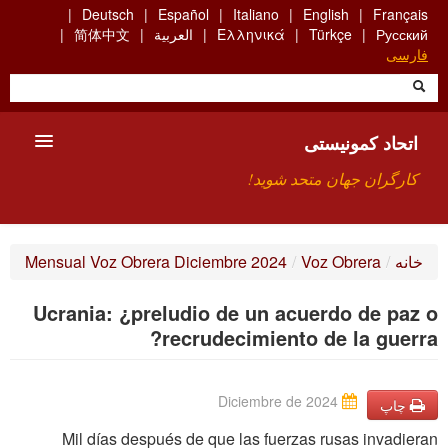
Skip
Deutsch
Español
Italiano
English
Français
to
Русский
Türkçe
Ελληνικά
العربية
简体中文
main
فارسی
content
اتحاد کمونیستی
کارگران جهان متحد شوید!
معارفه
خانه
/
Voz Obrera
/
Mensual Voz Obrera Diciembre 2024
چیست ICU
Ucrania: ¿preludio de un acuerdo de paz o
جستجو
recrudecimiento de la guerra?
ارتباط
Diciembre de 2024
چاپ
Mil días después de que las fuerzas rusas invadieran