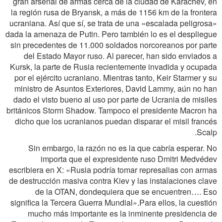
gran arsenal de armas cerca de la ciudad de Karachev, en
la región rusa de Bryansk, a más de 1156 km de la frontera
ucraniana. Así que sí, se trata de una «escalada peligrosa»
dada la amenaza de Putin. Pero también lo es el despliegue
sin precedentes de 11.000 soldados norcoreanos por parte
del Estado Mayor ruso. Al parecer, han sido enviados a
Kursk, la parte de Rusia recientemente invadida y ocupada
por el ejército ucraniano. Mientras tanto, Keir Starmer y su
ministro de Asuntos Exteriores, David Lammy, aún no han
dado el visto bueno al uso por parte de Ucrania de misiles
británicos Storm Shadow. Tampoco el presidente Macron ha
dicho que los ucranianos puedan disparar el misil francés
Scalp.
Sin embargo, la razón no es la que cabría esperar. No
importa que el expresidente ruso Dmitri Medvédev
escribiera en X: «Rusia podría tomar represalias con armas
de destrucción masiva contra Kiev y las instalaciones clave
de la OTAN, dondequiera que se encuentren…. Eso
significa la Tercera Guerra Mundial».Para ellos, la cuestión
mucho más importante es la inminente presidencia de