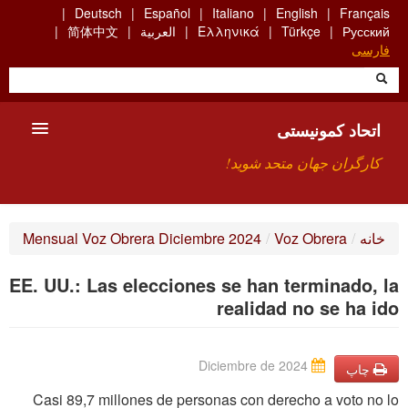
Skip
Deutsch
Español
Italiano
English
Français
to
Русский
Türkçe
Ελληνικά
العربية
简体中文
main
فارسی
content
اتحاد کمونیستی
کارگران جهان متحد شوید!
معارفه
خانه
/
Voz Obrera
/
Mensual Voz Obrera Diciembre 2024
چیست ICU
EE. UU.: Las elecciones se han terminado, la
جستجو
realidad no se ha ido
ارتباط
Diciembre de 2024
چاپ
Casi 89,7 millones de personas con derecho a voto no lo