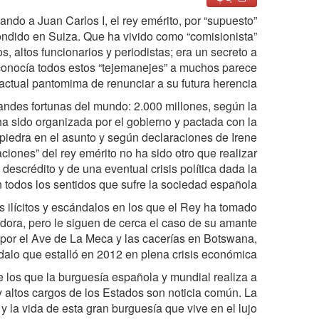
ndo a Juan Carlos I, el rey emérito, por “supuesto”
condido en Suiza. Que ha vivido como “comisionista”
, altos funcionarios y periodistas; era un secreto a
 conocía todos estos “tejemanejes” a muchos parece
actual pantomima de renunciar a su futura herencia.
randes fortunas del mundo: 2.000 millones, según la
 ha sido organizada por el gobierno y pactada con la
iedra en el asunto y según declaraciones de Irene
ciones” del rey emérito no ha sido otro que realizar
 descrédito y de una eventual crisis política dada la
en todos los sentidos que sufre la sociedad española.
s ilícitos y escándalos en los que el Rey ha tomado
ndora, pero le siguen de cerca el caso de su amante
o por el Ave de La Meca y las cacerías en Botswana,
alo que estalló en 2012 en plena crisis económica.
 los que la burguesía española y mundial realiza a
 y altos cargos de los Estados son noticia común. La
 la vida de esta gran burguesía que vive en el lujo