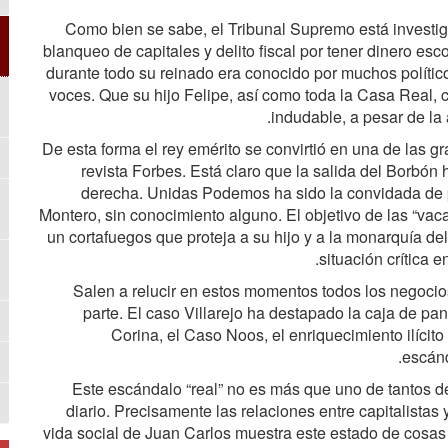
Como bien se sabe, el Tribunal Supremo está investiga
blanqueo de capitales y delito fiscal por tener dinero es
durante todo su reinado era conocido por muchos políticos
voces. Que su hijo Felipe, así como toda la Casa Real,
indudable, a pesar de la 
De esta forma el rey emérito se convirtió en una de las g
revista Forbes. Está claro que la salida del Borbón
derecha. Unidas Podemos ha sido la convidada de p
Montero, sin conocimiento alguno. El objetivo de las “vaca
un cortafuegos que proteja a su hijo y a la monarquía del
situación crítica 
Salen a relucir en estos momentos todos los negocio
parte. El caso Villarejo ha destapado la caja de pa
Corina, el Caso Noos, el enriquecimiento ilícit
escánd
Este escándalo “real” no es más que uno de tantos de
diario. Precisamente las relaciones entre capitalistas
vida social de Juan Carlos muestra este estado de cosas y