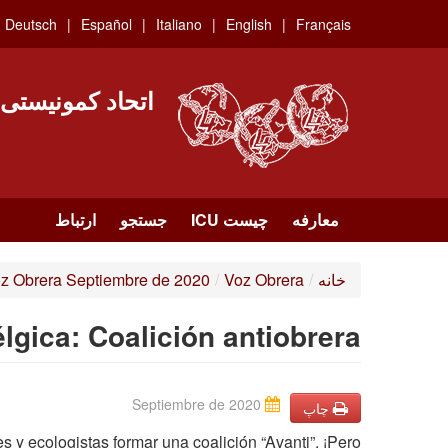
Skip
Deutsch
Español
Italiano
English
Français
to
main
content
اتحاد کمونیستی
معارفه
چیست ICU
جستجو
ارتباط
خانه
/
Voz Obrera
/
z Obrera Septiembre de 2020
lgica: Coalición antiobrera
Septiembre de 2020
چاپ
s y ecologistas formar una coalición “Avanti”. ¡Pero