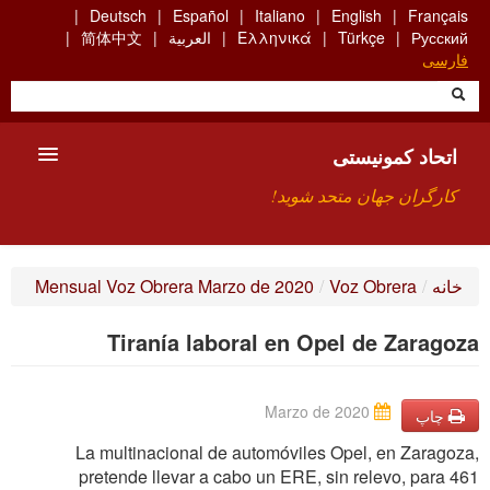
Skip
Deutsch
Español
Italiano
English
Français
to
Русский
Türkçe
Ελληνικά
العربية
简体中文
main
فارسی
content
اتحاد کمونیستی
کارگران جهان متحد شوید!
معارفه
خانه
/
Voz Obrera
/
Mensual Voz Obrera Marzo de 2020
چیست ICU
Tiranía laboral en Opel de Zaragoza
جستجو
ارتباط
Marzo de 2020
چاپ
La multinacional de automóviles Opel, en Zaragoza,
pretende llevar a cabo un ERE, sin relevo, para 461