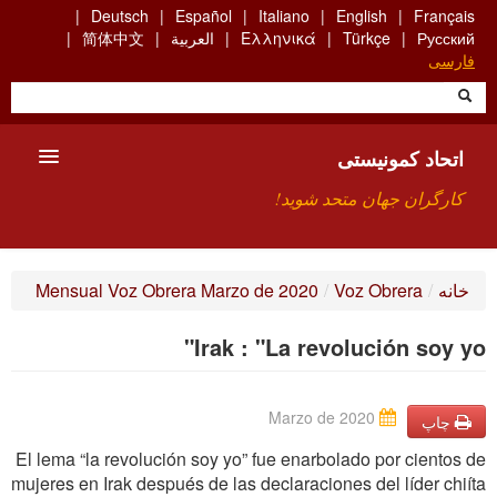
Skip
Deutsch
Español
Italiano
English
Français
to
Русский
Türkçe
Ελληνικά
العربية
简体中文
main
فارسی
content
اتحاد کمونیستی
کارگران جهان متحد شوید!
معارفه
خانه
/
Voz Obrera
/
Mensual Voz Obrera Marzo de 2020
چیست ICU
Irak : "La revolución soy yo"
جستجو
ارتباط
Marzo de 2020
چاپ
El lema “la revolución soy yo” fue enarbolado por cientos de
mujeres en Irak después de las declaraciones del líder chiíta