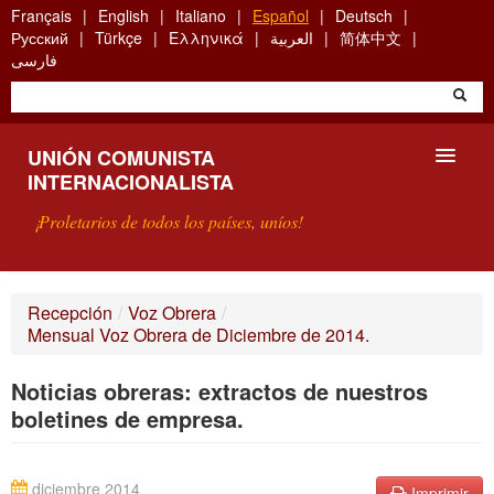
Skip
Français
English
Italiano
Español
Deutsch
to
Русский
Türkçe
Ελληνικά
العربية
简体中文
main
فارسی
content
UNIÓN COMUNISTA
INTERNACIONALISTA
¡Proletarios de todos los países, uníos!
PRESENTACIÓN
Recepción
/
Voz Obrera
/
Mensual Voz Obrera de Diciembre de 2014.
¿QUÉ ES LA UCI?
Noticias obreras: extractos de nuestros
BÚSQUEDA
boletines de empresa.
CONTACTARNOS
diciembre 2014
Imprimir