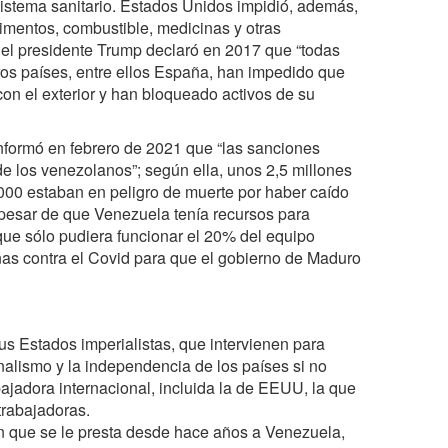
sistema sanitario. Estados Unidos impidió, además,
limentos, combustible, medicinas y otras
 el presidente Trump declaró en 2017 que “todas
ros países, entre ellos España, han impedido que
on el exterior y han bloqueado activos de su
nformó en febrero de 2021 que “las sanciones
 los venezolanos”; según ella, unos 2,5 millones
000 estaban en peligro de muerte por haber caído
 pesar de que Venezuela tenía recursos para
que sólo pudiera funcionar el 20% del equipo
unas contra el Covid para que el gobierno de Maduro
s Estados imperialistas, que intervienen para
nalismo y la independencia de los países si no
bajadora internacional, incluida la de EEUU, la que
 trabajadoras.
ión que se le presta desde hace años a Venezuela,