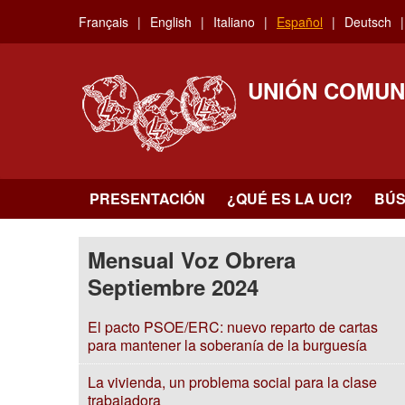
Skip
Français
English
Italiano
Español
Deutsch
to
main
content
UNIÓN COMUN
PRESENTACIÓN
¿QUÉ ES LA UCI?
BÚ
Mensual Voz Obrera
Septiembre 2024
El pacto PSOE/ERC: nuevo reparto de cartas
para mantener la soberanía de la burguesía
La vivienda, un problema social para la clase
trabajadora