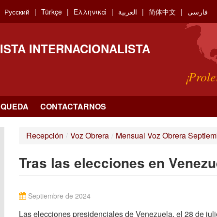
Русский
Türkçe
Ελληνικά
العربية
简体中文
فارسی
ISTA INTERNACIONALISTA
¡Prole
SQUEDA
CONTACTARNOS
Recepción
/
Voz Obrera
/
Mensual Voz Obrera Septiem
Tras las elecciones en Venez
Septiembre de 2024
Las elecciones presidenciales de Venezuela, el 28 de juli