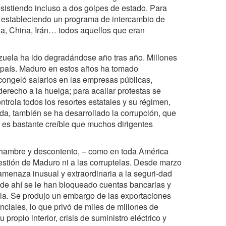
esistiendo incluso a dos golpes de estado. Para
 estableciendo un programa de intercambio de
a, China, Irán… todos aquellos que eran
ezuela ha ido degradándose año tras año. Millones
aís. Maduro en estos años ha tomado
ongeló salarios en las empresas públicas,
 derecho a la huelga; para acallar protestas se
ntrola todos los resortes estatales y su régimen,
da, también se ha desarrollado la corrupción, que
; es bastante creíble que muchos dirigentes
 hambre y descontento, – como en toda América
 gestión de Maduro ni a las corruptelas. Desde marzo
menaza inusual y extraordinaria a la seguri-dad
ir de ahí se le han bloqueado cuentas bancarias y
a. Se produjo un embargo de las exportaciones
ciales, lo que privó de miles de millones de
ropio interior, crisis de suministro eléctrico y