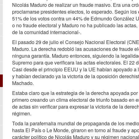
Nicolás Maduro de realizar un fraude masivo. Era una cr
proclamarse presidentes electos, lo esperado. Según los 
51% de los votos contra un 44% de Edmundo González Ur
o no fraude electoral y Maduro no ha publicado las actas, 
de la comunidad internacional-.
El pasado 29 de julio el Consejo Nacional Electoral (CNE)
Maduro. La derecha redobló las acusaciones de fraude ele
ninguna garantía. Maduro entonces, siguiendo la legalida
Supremo para que verificara las actas electorales. El 22 de
Casi desde el principio EEUU y la UE habían apoyado a l
y habían declarado ya la victoria de la oposición derech
Machado.
Estaba claro que la estrategia de la derecha apoyada po
primero creando un clima electoral de triunfo basado en 
de actas sin verificar para expresar la victoria de la dere
régimen.
Toda la parafernalia mundial de propaganda de los medi
hasta El País o Le Monde, giraron en torno al fraude y a
carácter político de Nicolás Maduro y su régimen nacionali