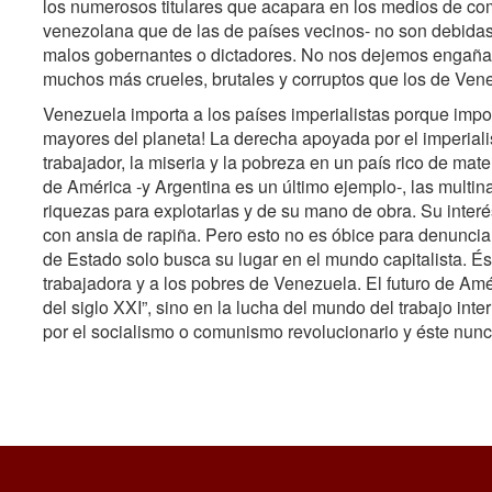
los numerosos titulares que acapara en los medios de c
venezolana que de las de países vecinos- no son debidas
malos gobernantes o dictadores. No nos dejemos engaña
muchos más crueles, brutales y corruptos que los de Ven
Venezuela importa a los países imperialistas porque impor
mayores del planeta! La derecha apoyada por el imperial
trabajador, la miseria y la pobreza en un país rico de mat
de América -y Argentina es un último ejemplo-, las multina
riquezas para explotarlas y de su mano de obra. Su inte
con ansia de rapiña. Pero esto no es óbice para denunci
de Estado solo busca su lugar en el mundo capitalista. És
trabajadora y a los pobres de Venezuela. El futuro de Amé
del siglo XXI”, sino en la lucha del mundo del trabajo int
por el socialismo o comunismo revolucionario y éste nunca