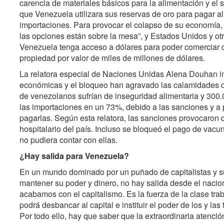
carencia de materiales básicos para la alimentación y el 
que Venezuela utilizara sus reservas de oro para pagar a
importaciones. Para provocar el colapso de su economía,
las opciones están sobre la mesa”, y Estados Unidos y ot
Venezuela tenga acceso a dólares para poder comerciar c
propiedad por valor de miles de millones de dólares.
La relatora especial de Naciones Unidas Alena Douhan i
económicas y el bloqueo han agravado las calamidades de
de venezolanos sufrían de inseguridad alimentaria y 300.
las importaciones en un 73%, debido a las sanciones y a
pagarlas. Según esta relatora, las sanciones provocaron 
hospitalario del país. Incluso se bloqueó el pago de vac
no pudiera contar con ellas.
¿Hay salida para Venezuela?
En un mundo dominado por un puñado de capitalistas y su
mantener su poder y dinero, no hay salida desde el nacio
acabamos con el capitalismo. Es la fuerza de la clase tra
podrá desbancar al capital e instituir el poder de los y las
Por todo ello, hay que saber que la extraordinaria atenc