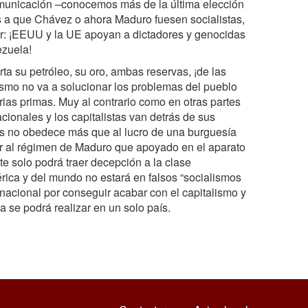
omunicación –conocemos más de la última elección
 a que Chávez o ahora Maduro fuesen socialistas,
r: ¡EEUU y la UE apoyan a dictadores y genocidas
ezuela!
ta su petróleo, su oro, ambas reservas, ¡de las
ismo no va a solucionar los problemas del pueblo
erias primas. Muy al contrario como en otras partes
cionales y los capitalistas van detrás de sus
rés no obedece más que al lucro de una burguesía
ar al régimen de Maduro que apoyado en el aparato
te solo podrá traer decepción a la clase
rica y del mundo no estará en falsos “socialismos
ernacional por conseguir acabar con el capitalismo y
 se podrá realizar en un solo país.