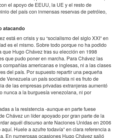
con el apoyo de EEUU, la UE y el resto de
minio del país con inmensas reservas de petróleo,
o atacando
 está en crisis y su “socialismo del siglo XXI” en
dad es el mismo. Sobre todo porque no ha podido
osa que Hugo Chávez tras su elección en 1998
les que pudo poner en marcha. Para Chávez las
es compañías americanas e inglesas, ni a las clases
es del país. Por supuesto repartir una pequeña
de Venezuela un país socialista ni es fruto de
cia de las empresas privadas extranjeras aumentó
o nunca a la burguesía venezolana, ni por
das a la resistencia -aunque en parte fuese
 de Chávez un líder apoyado por gran parte de la
cordar aquél discurso ante Naciones Unidas en 2006
aquí. Huele a azufre todavía” en clara referencia a
ida. En numerosas ocasiones Hugo Chávez salió