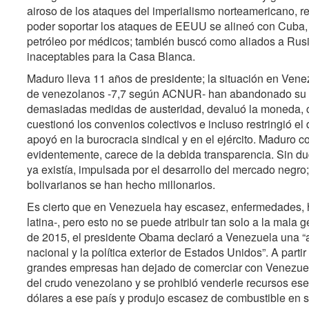
airoso de los ataques del imperialismo norteamericano, r
poder soportar los ataques de EEUU se alineó con Cuba,
petróleo por médicos; también buscó como aliados a Rusi
inaceptables para la Casa Blanca.
Maduro lleva 11 años de presidente; la situación en Ven
de venezolanos -7,7 según ACNUR- han abandonado su p
demasiadas medidas de austeridad, devaluó la moneda, c
cuestionó los convenios colectivos e incluso restringió el
apoyó en la burocracia sindical y en el ejército. Maduro co
evidentemente, carece de la debida transparencia. Sin du
ya existía, impulsada por el desarrollo del mercado negro
bolivarianos se han hecho millonarios.
Es cierto que en Venezuela hay escasez, enfermedades,
latina-, pero esto no se puede atribuir tan solo a la mala
de 2015, el presidente Obama declaró a Venezuela una “a
nacional y la política exterior de Estados Unidos”. A part
grandes empresas han dejado de comerciar con Venezuel
del crudo venezolano y se prohibió venderle recursos esen
dólares a ese país y produjo escasez de combustible en su p