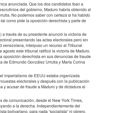
ónica anunciada. Que los dos candidatos iban a
escrutinios del gobierno, Maduro habría obtenido el
rutia. No podemos saber con certeza si ha habido
-tal como pide la oposición derechista y parte de
 a través de su presidente anunció la victoria de
ctoral presentando las actas electorales pero sin
d venezolana, interpuso un recurso al Tribunal
 agosto este tribunal ratificó la victoria de Maduro.
a oposición derechista en sus denuncias de fraude
ista de Edmundo González Urrutia y María Corina
r el imperialismo de EEUU estaba organizada
encuestas electorales y después con la publicación
cha y acusar de fraude a Maduro y de dictadura al
os de comunicación, desde el New York Times,
poyando a la derecha. Independientemente del
sta bolivariano, para nada “socialista” ni obrero,