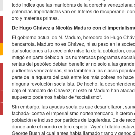
todo indica que las maniobras de la derecha venezolana 
potencias imperialistas van en interés de recuperar el do
oro y materias primas.
De Hugo Chávez a Nicolás Maduro con el imperialism
El gobierno actual de N. Maduro, heredero de Hugo Chávez
bancarrota. Maduro no es Chávez, ni su peso en la socie
dar soluciones a la creciente miseria de la población, c
mitigó en parte debido a los numerosos programas socia
rentas del petróleo debían beneficiar no solo a las grand
pudientes venezolanas, sino también a las clases popular
parte de la riqueza del país entre los más pobres no hace 
ninguna revolución socialista. De hecho, la desentenden
bajo el mandato de Chávez; ni este ni Maduro han atacad
supuesto podemos hablar de “socialismo”.
Sin embargo, las ayudas sociales que desarrollaron, suma
fachada- contra el imperialismo norteamericano, hicieron
población e incluso por partidos de izquierdas. Es de re
dónde ante el mundo entero espetó: “Ayer el diablo estuvo 
George Bush al cual antes había llamado tirano y genoc