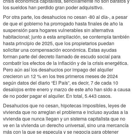
crisis económica capitalista, sencillamente no son baratos y
los sueldos han perdido gran poder adquisitivo.
Por otra parte, los desahucios no cesan -80 al día-, a pesar
de que el gobierno ha prorrogado hasta finales de año la
suspensión para hogares vulnerables sin alternativa
habitacional; junto a esta ampliación, se contempla también
hasta principio de 2025, que los propietarios puedan
solicitar una compensación económica. Estas ayudas
forman parte del decreto llamado de escudo social para
combatir los efectos de la inflación y de la crisis energética.
Pero aún así los desahucios por impago del alquiler
crecieron un 12 % en los tres primeros meses de 2024
según datos del diario “El País”, es decir, 7 de cada 10
desalojos entre enero y marzo de este año han sido a causa
de no poder pagar el alquiler. En total, 5.443 casos.
Desahucios que no cesan, hipotecas imposibles, leyes de
vivienda que no arreglan el problema e incluso ayudas a la
vivienda que nunca llegan y un sistema capitalista que no
ve en la vivienda un derecho universal, sino una mercancía
más con la que se especula y se negocia para obtener