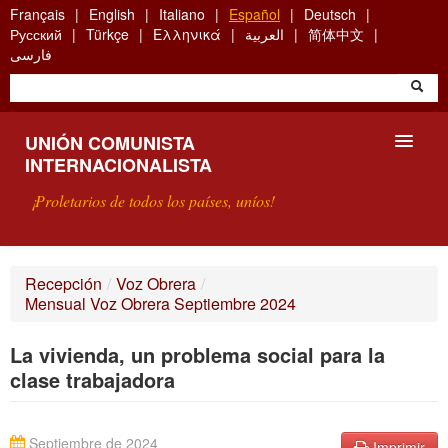
Skip
Français
English
Italiano
Español
Deutsch
to
Русский
Türkçe
Ελληνικά
العربية
简体中文
main
فارسی
content
UNIÓN COMUNISTA
INTERNACIONALISTA
¡Proletarios de todos los países, uníos!
PRESENTACIÓN
Recepción
/
Voz Obrera
/
Mensual Voz Obrera Septiembre 2024
¿QUÉ ES LA UCI?
La vivienda, un problema social para la
BÚSQUEDA
clase trabajadora
CONTACTARNOS
Septiembre de 2024
Imprimir