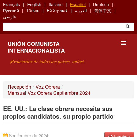
Skip
Français
English
Italiano
Español
Deutsch
to
Русский
Türkçe
Ελληνικά
العربية
简体中文
main
فارسی
content
UNIÓN COMUNISTA
INTERNACIONALISTA
¡Proletarios de todos los países, uníos!
PRESENTACIÓN
Recepción
/
Voz Obrera
/
Mensual Voz Obrera Septiembre 2024
¿QUÉ ES LA UCI?
EE. UU.: La clase obrera necesita sus
BÚSQUEDA
propios candidatos, su propio partido
CONTACTARNOS
Septiembre de 2024
Imprimir